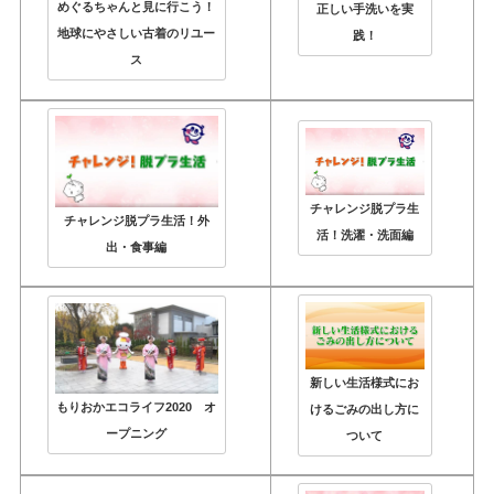
めぐるちゃんと見に行こう！
正しい手洗いを実
地球にやさしい古着のリユー
践！
ス
チャレンジ脱プラ生
チャレンジ脱プラ生活！外
活！洗濯・洗面編
出・食事編
新しい生活様式にお
もりおかエコライフ2020 オ
けるごみの出し方に
ープニング
ついて