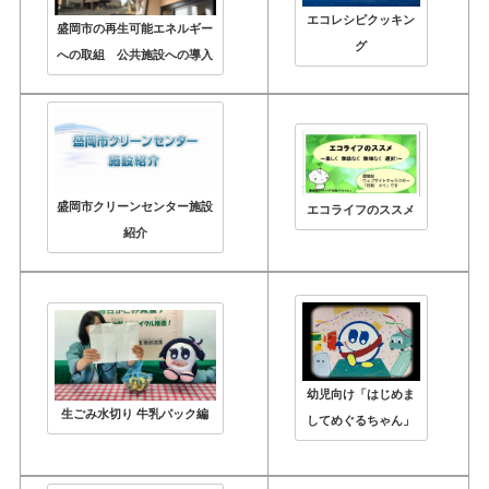
エコレシピクッキン
盛岡市の再生可能エネルギー
グ
への取組 公共施設への導入
盛岡市クリーンセンター施設
エコライフのススメ
紹介
幼児向け「はじめま
生ごみ水切り 牛乳パック編
してめぐるちゃん」