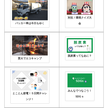
対抗！環境クイズ大
パッカー車は今日もゆく
会
脱炭素ってなあに？
焚火でエコキャンプ
みんなでつなごう！
とことん節電！５日間チャレ
SDGｓ
ンジ！