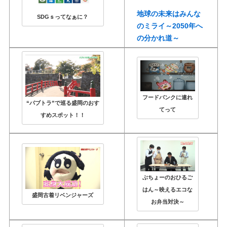
地球の未来はみんな
SDGｓってなぁに？
のミライ～2050年へ
の分かれ道～
フードバンクに連れ
“パブトラ”で巡る盛岡のおす
てって
すめスポット！！
ぶちょーのおひるご
はん～映えるエコな
盛岡古着リベンジャーズ
お弁当対決～