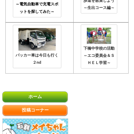
歩道を散策しよう
～電気自動車で充電スポ
～生出コース編～
ットを探してみた～
下橋中学校の活動
パッカー車は今日も行く
～エコ委員会＆Ｓ
２nd
ＨＥＬ学習～
ホーム
投稿コーナー