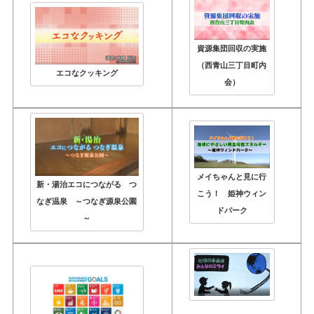
資源集団回収の実施
（西青山三丁目町内
エコなクッキング
会）
メイちゃんと見に行
新・湯治エコにつながる つ
こう！ 姫神ウィン
なぎ温泉 ～つなぎ源泉公園
ドパーク
～