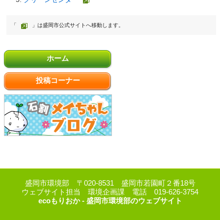
「
」は盛岡市公式サイトへ移動します。
ホーム
投稿コーナー
盛岡市環境部 〒020-8531 盛岡市若園町２番18号
ウェブサイト担当 環境企画課 電話 019-626-3754
ecoもりおか - 盛岡市環境部のウェブサイト