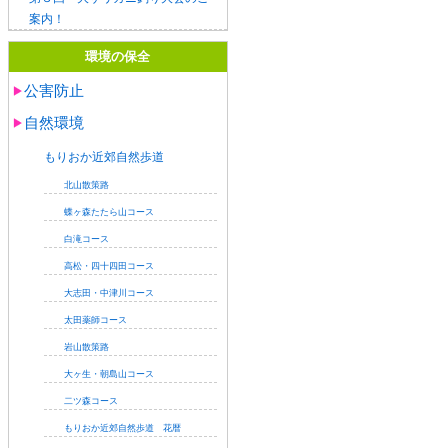
案内！
環境の保全
公害防止
自然環境
もりおか近郊自然歩道
北山散策路
蝶ヶ森たたら山コース
白滝コース
高松・四十四田コース
大志田・中津川コース
太田薬師コース
岩山散策路
大ヶ生・朝島山コース
二ツ森コース
もりおか近郊自然歩道 花暦