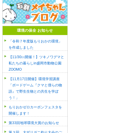
環境の保全 お知らせ
「令和７年度版もりおかの環境」
を作成しました
【11/30㈯開催！】ツキノワグマと
私たちの暮らしin盛岡市動物公園
ZOOMO
【11月17日開催】環境学習講座
「ボードゲーム『クマと僕らの物
語』で野生生物との共生を学ぼ
う！」
もりおかゼロカーボンフェスタを
開催します！
第33回地球環境大賞のお知らせ
第３回 大ザリガニ釣り大会のご