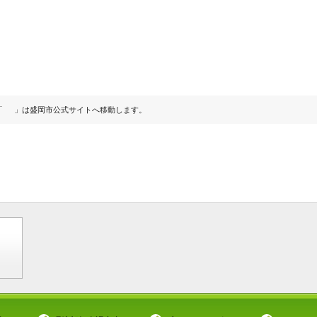
投
稿
「
」は盛岡市公式サイトへ移動します。
ナ
ビ
ゲ
ー
シ
ョ
ン