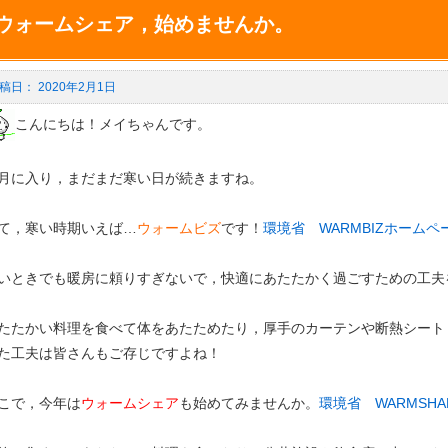
ウォームシェア，始めませんか。
2020年2月1日
こんにちは！メイちゃんです。
月に入り，まだまだ寒い日が続きますね。
て，寒い時期いえば…
ウォームビズ
です！
環境省 WARMBIZホーム
いときでも暖房に頼りすぎないで，快適にあたたかく過ごすための工夫
たたかい料理を食べて体をあたためたり，厚手のカーテンや断熱シート
た工夫は皆さんもご存じですよね！
こで，今年は
ウォームシェア
も始めてみま
せんか。
環境省 WARMSH