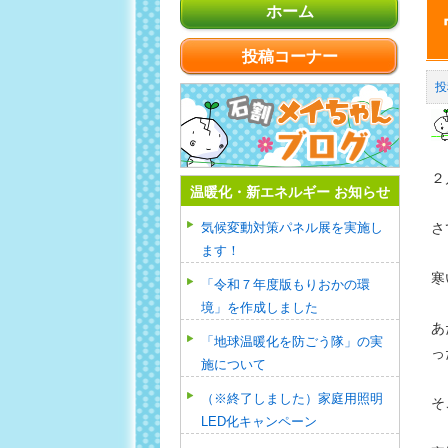
ホーム
投稿コーナー
２
温暖化・新エネルギー お知らせ
気候変動対策パネル展を実施し
さ
ます！
寒
「令和７年度版もりおかの環
境」を作成しました
あ
「地球温暖化を防ごう隊」の実
っ
施について
（※終了しました）家庭用照明
そ
LED化キャンペーン