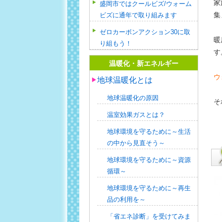
家
盛岡市ではクールビズ/ウォーム
集
ビズに通年で取り組みます
ゼロカーボンアクション30に取
暖
り組もう！
す
温暖化・新エネルギー
ウ
地球温暖化とは
地球温暖化の原因
そ
温室効果ガスとは？
地球環境を守るために～生活
の中から見直そう～
地球環境を守るために～資源
循環～
地球環境を守るために～再生
品の利用を～
「省エネ診断」を受けてみま