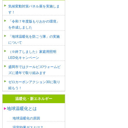
気候変動対策パネル展を実施しま
す！
「令和７年度版もりおかの環境」
を作成しました
「地球温暖化を防ごう隊」の実施
について
（※終了しました）家庭用照明
LED化キャンペーン
盛岡市ではクールビズ/ウォームビ
ズに通年で取り組みます
ゼロカーボンアクション30に取り
組もう！
温暖化・新エネルギー
地球温暖化とは
地球温暖化の原因
温室効果ガスとは？