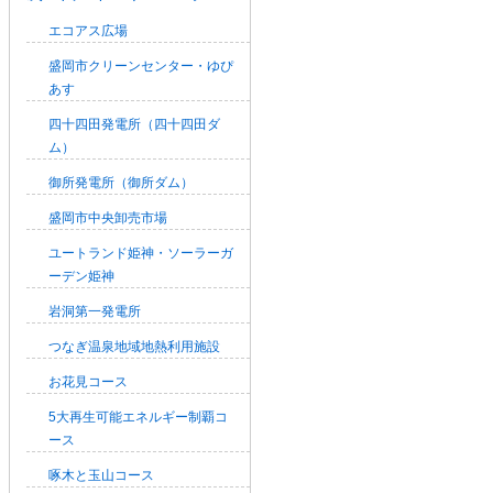
エコアス広場
盛岡市クリーンセンター・ゆぴ
あす
四十四田発電所（四十四田ダ
ム）
御所発電所（御所ダム）
盛岡市中央卸売市場
ユートランド姫神・ソーラーガ
ーデン姫神
岩洞第一発電所
つなぎ温泉地域地熱利用施設
お花見コース
5大再生可能エネルギー制覇コ
ース
啄木と玉山コース