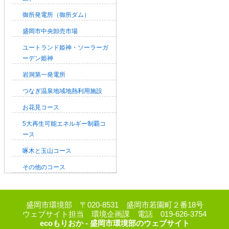
御所発電所（御所ダム）
盛岡市中央卸売市場
ユートランド姫神・ソーラーガ
ーデン姫神
岩洞第一発電所
つなぎ温泉地域地熱利用施設
お花見コース
5大再生可能エネルギー制覇コ
ース
啄木と玉山コース
その他のコース
盛岡市環境部 〒020-8531 盛岡市若園町２番18号
ウェブサイト担当 環境企画課 電話 019-626-3754
ecoもりおか - 盛岡市環境部のウェブサイト