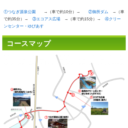
①つなぎ源泉公園
→（車で約10分）→
②御所ダム
→（車
で約35分）→
③エコアス広場
→（車で約15分）→
④クリー
ンセンター・ゆぴあす
コースマップ