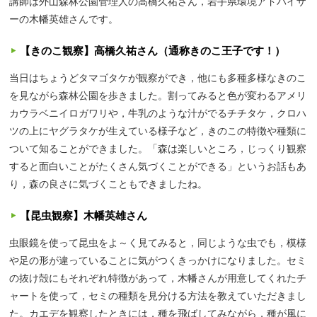
講師は外山森林公園管理人の高橋久祐さん，岩手県環境アドバイザ
ーの木幡英雄さんです。
【きのこ観察】高橋久祐さん（通称きのこ王子です！）
当日はちょうどタマゴタケが観察ができ，他にも多種多様なきのこ
を見ながら森林公園を歩きました。割ってみると色が変わるアメリ
カウラベニイロガワリや，牛乳のような汁がでるチチタケ，クロハ
ツの上にヤグラタケが生えている様子など，きのこの特徴や種類に
ついて知ることができました。「森は楽しいところ，じっくり観察
すると面白いことがたくさん気づくことができる」というお話もあ
り，森の良さに気づくこともできましたね。
【昆虫観察】木幡英雄さん
虫眼鏡を使って昆虫をよ～く見てみると，同じような虫でも，模様
や足の形が違っていることに気がつくきっかけになりました。セミ
の抜け殻にもそれぞれ特徴があって，木幡さんが用意してくれたチ
ャートを使って，セミの種類を見分ける方法を教えていただきまし
た。カエデを観察したときには，種を飛ばしてみながら，種が風に