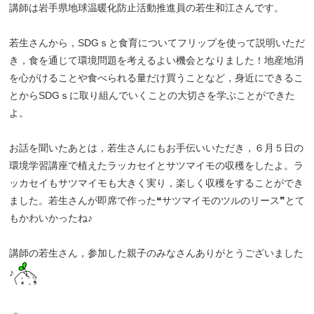
講師は岩手県地球温暖化防止活動推進員の若生和江さんです。
若生さんから，SDGｓと食育についてフリップを使って説明いただ
き，食を通じて環境問題を考えるよい機会となりました！地産地消
を心がけることや食べられる量だけ買うことなど，身近にできるこ
とからSDGｓに取り組んでいくことの大切さを学ぶことができた
よ。
お話を聞いたあとは，若生さんにもお手伝いいただき，６月５日の
環境学習講座で植えたラッカセイとサツマイモの収穫をしたよ。ラ
ッカセイもサツマイモも大きく実り，楽しく収穫をすることができ
ました。若生さんが即席で作った❝サツマイモのツルのリース❞とて
もかわいかったね♪
講師の若生さん，参加した親子のみなさんありがとうございました
♪