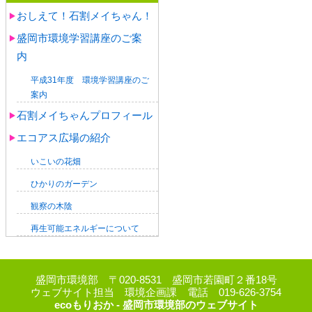
おしえて！石割メイちゃん！
盛岡市環境学習講座のご案
内
平成31年度 環境学習講座のご
案内
石割メイちゃんプロフィール
エコアス広場の紹介
いこいの花畑
ひかりのガーデン
観察の木陰
再生可能エネルギーについて
盛岡市環境部 〒020-8531 盛岡市若園町２番18号
ウェブサイト担当 環境企画課 電話 019-626-3754
ecoもりおか - 盛岡市環境部のウェブサイト