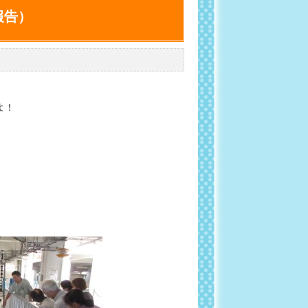
報告）
よ！
。