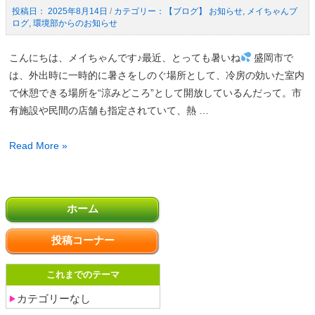
の
2025年8月14日
/
【ブログ】 お知らせ
,
メイちゃんブ
月
ログ
,
環境部からのお知らせ
お
の
知
家
こんにちは、メイちゃんです♪最近、とっても暑いね
盛岡市で
ら
庭
は、外出時に一時的に暑さをしのぐ場所として、冷房の効いた室内
せ
ご
で休憩できる場所を“涼みどころ”として開放しているんだって。市
み
有施設や民間の店舗も指定されていて、熱 …
排
出
熱
Read More »
量
中
（速
症
報
投
対
値）
ホーム
稿
策
の
の
－
投稿コーナー
お
ペ
ソ
知
ー
ル
これまでのテーマ
ら
ジ
テ
せ
送
カテゴリーなし
ィ
り