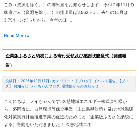
庭
ごみ（資源を除く。）の排出量をお知らせします！令和７年11月の
イ
ご
家庭ごみ（資源を除く。）の排出量は3,562トン。去年の11月は
ム」
み
3,794トンだったから、今年のほ …
の
排
ご
出
令
Read More »
案
量
和
内
（速
７
報
企業版ふるさと納税による寄付受領及び感謝状贈呈式（開催報
年
値）
告）
11
の
月
お
の
2025年12月17日
/
【ブログ】 イベント報告
,
【ブロ
知
グ】 お知らせ
,
メイちゃんブログ
,
環境部からのお知らせ
家
ら
庭
こんにちは、メイちゃんです♪久慈地域エネルギー株式会社様か
せ
ご
ら、盛岡市に、自然環境等保全事業（主に鳥獣対策）及び地球温暖
み
化対策実行計画推進事業の促進のためにと（企業版ふるさと納税に
排
よる）寄附をいただきました！ 久慈地域エネ …
出
量