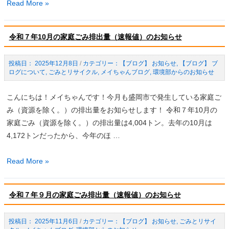
企
Read More »
（速
業
報
版
値）
令和７年10月の家庭ごみ排出量（速報値）のお知らせ
ふ
の
る
お
2025年12月8日
/
【ブログ】 お知らせ
,
【ブログ】 ブ
さ
知
ログについて
,
ごみとリサイクル
,
メイちゃんブログ
,
環境部からのお知らせ
と
ら
納
こんにちは！メイちゃんです！今月も盛岡市で発生している家庭ご
せ
税
み（資源を除く。）の排出量をお知らせします！ 令和７年10月の
に
家庭ごみ（資源を除く。）の排出量は4,004トン。去年の10月は
よ
4,172トンだったから、今年のほ …
る
寄
令
Read More »
付
和
受
７
領
令和７年９月の家庭ごみ排出量（速報値）のお知らせ
年
及
10
び
2025年11月6日
/
【ブログ】 お知らせ
,
ごみとリサイ
月