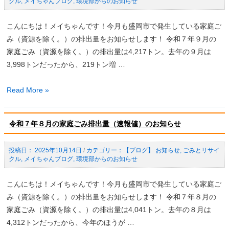
クル
,
メイちゃんブログ
,
環境部からのお知らせ
感
の
謝
家
こんにちは！メイちゃんです！今月も盛岡市で発生している家庭ご
状
庭
み（資源を除く。）の排出量をお知らせします！ 令和７年９月の
贈
ご
家庭ごみ（資源を除く。）の排出量は4,217トン。去年の９月は
呈
み
3,998トンだったから、219トン増 …
式
排
（開
出
令
Read More »
催
量
和
報
（速
７
告）
報
令和７年８月の家庭ごみ排出量（速報値）のお知らせ
年
値）
９
の
2025年10月14日
/
【ブログ】 お知らせ
,
ごみとリサイ
月
クル
,
メイちゃんブログ
,
環境部からのお知らせ
お
の
知
家
こんにちは！メイちゃんです！今月も盛岡市で発生している家庭ご
ら
庭
み（資源を除く。）の排出量をお知らせします！ 令和７年８月の
せ
ご
家庭ごみ（資源を除く。）の排出量は4,041トン。去年の８月は
み
4,312トンだったから、今年のほうが …