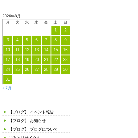
ラ
投稿日カレンダー
イ
2026年8月
チ
月
火
水
木
金
土
日
（飲
1
2
料）
3
4
5
6
7
8
9
配
布
10
11
12
13
14
15
16
の
17
18
19
20
21
22
23
実
24
25
26
27
28
29
30
施
に
31
つ
« 7月
い
カテゴリー
て
【ブログ】 イベント報告
【ブログ】 お知らせ
【ブログ】 ブログについて
ごみとリサイクル