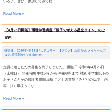
いるよ。ぜひ、参加してみてね …
気
Read More »
候
変
【4月25日開催】環境学習講座「親子で考える星空タイム」のご
動
案内
対
策
パ
2026年4月13日
/
【ブログ】 お知らせ
,
メイちゃんブ
ログ
,
環境部からのお知らせ
ネ
ル
定員に達したため募集を終了しました。 開催日 令和8年4月25日
展
（土曜日） 開催時間 午後5時 から 午後6時 まで 対象 小学生以下の
を
お子さんとその保護者 開催場所 こども図書館「みどりのゆび」 内
実
容 （1）環境ってな …
施
し
【4
Read More »
ま
月
す！
25