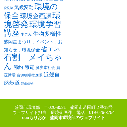
環境の
気候変動
設見学
環
保全
環境企画課
境啓発
環境学習
講座
生物多様性
生ごみ
盛岡星まつり，イベント，お
省エネ
知らせ，環境保全
石割 メイちゃ
ん
節電
節約
脱炭素社会
資
近郊自
源循環
資源循環推進課
然歩道
野生生物
盛岡市環境部 〒020-8531 盛岡市若園町２番18号
ウェブサイト担当 環境企画課 電話 019-626-3754
ecoもりおか - 盛岡市環境部のウェブサイト