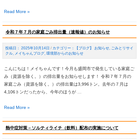
排
出
令
Read More »
量
和
（速
７
報
令和７年７月の家庭ごみ排出量（速報値）のお知らせ
年
値）
８
の
2025年10月14日
/
【ブログ】 お知らせ
,
ごみとリサイ
月
クル
,
メイちゃんブログ
,
環境部からのお知らせ
お
の
知
家
こんにちは！メイちゃんです！今月も盛岡市で発生している家庭ご
ら
庭
み（資源を除く。）の排出量をお知らせします！ 令和７年７月の
せ
ご
家庭ごみ（資源を除く。）の排出量は3,996トン。去年の７月は
み
4,106トンだったから、今年のほうが …
排
出
令
Read More »
量
和
（速
７
報
熱中症対策－ソルティライチ（飲料）配布の実施について
年
値）
７