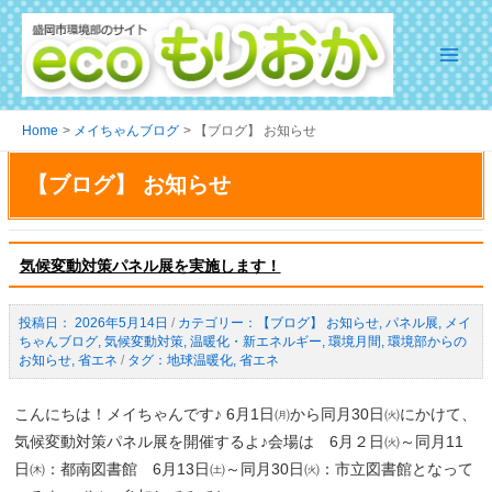
Skip
to
content
Main
Menu
Home
メイちゃんブログ
【ブログ】 お知らせ
【ブログ】 お知らせ
気候変動対策パネル展を実施します！
2026年5月14日
/
【ブログ】 お知らせ
,
パネル展
,
メイ
ちゃんブログ
,
気候変動対策
,
温暖化・新エネルギー
,
環境月間
,
環境部からの
お知らせ
,
省エネ
/
地球温暖化
,
省エネ
こんにちは！メイちゃんです♪ 6月1日㈪から同月30日㈫にかけて、
気候変動対策パネル展を開催するよ♪会場は 6月２日㈫～同月11
日㈭：都南図書館 6月13日㈯～同月30日㈫：市立図書館となって