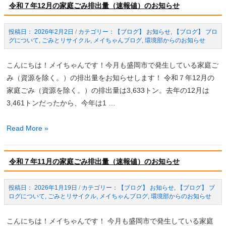
令和７年12月の家庭ごみ排出量（速報値）のお知らせ
日
開
2026年2月2日
/
【ブログ】 お知らせ
,
【ブログ】 ブロ
催】
グについて
,
ごみとリサイクル
,
メイちゃんブログ
,
環境部からのお知らせ
環
境
こんにちは！メイちゃんです！今月も盛岡市で発生している家庭ご
学
み（資源を除く。）の排出量をお知らせします！ 令和７年12月の
習
家庭ごみ（資源を除く。）の排出量は3,633トン。去年の12月は
講
3,461トンだったから、今年は1 …
座
「親
令
Read More »
子
和
で
７
考
令和７年11月の家庭ごみ排出量（速報値）のお知らせ
年
え
12
る
2026年1月19日
/
【ブログ】 お知らせ
,
【ブログ】 ブ
月
ログについて
,
ごみとリサイクル
,
メイちゃんブログ
,
環境部からのお知らせ
星
の
空
家
こんにちは！メイちゃんです！ 今月も盛岡市で発生している家庭
タ