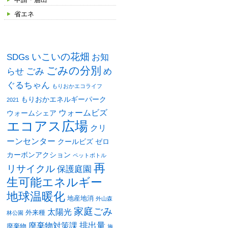
省エネ
タグ
いこいの花畑
SDGs
お知
ごみの分別
ごみ
め
らせ
ぐるちゃん
もりおかエコライフ
もりおかエネルギーパーク
2021
ウォームビズ
ウォームシェア
エコアス広場
クリ
ーンセンター
クールビズ
ゼロ
カーボンアクション
ペットボトル
再
リサイクル
保護庭園
生可能エネルギー
地球温暖化
地産地消
外山森
家庭ごみ
太陽光
外来種
林公園
排出量
廃棄物対策課
廃棄物
施