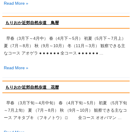
も
Read More »
り
お
もりおか近郊自然歩道 鳥暦
か
近
早春（3月下～4月中） 春（4月下～5月） 初夏（5月下～7月上）
郊
夏（7月～8月） 秋（9月～10月） 冬（11月～3月） 観察できる主
自
なコース アオゲラ ● ● ● ● ● ● 全コース ● ● ● ● ● ● …
然
歩
も
Read More »
道
り
の
お
ペ
もりおか近郊自然歩道 花暦
か
ー
近
ジ
早春 （3月下旬～4月中旬） 春 （4月下旬～5月） 初夏 （5月下旬
郊
を
～7月上旬） 夏 （7月～8月） 秋 （9月～10月） 観察できる主なコ
自
リ
ース アキタブキ （フキノトウ） □ 全コース オオバマン …
然
ニ
歩
ュ
も