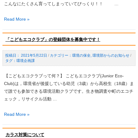
こんなにたくさん育ってしまっていてびっくり！！ …
身
Read More »
近
な
「こどもエコクラブ」の登録団体を募集中です！
場
所
2021年5月22日
/
環境の保全
,
環境部からのお知らせ
/
に
環境企画課
外
来
【こどもエコクラブって何？】 こどもエコクラブ(Junior Eco-
生
Club)は，環境省が後援している幼児（3歳）から高校生（18歳）ま
物！
で誰でも参加できる環境活動クラブです。生き物調査や町のエコチ
「ア
ェック，リサイクル活動 …
メ
リ
「こ
Read More »
カ
ど
オ
も
ニ
カラス対策について
エ