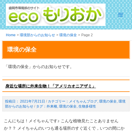
Skip
to
content
Main
Menu
Home
環境部からのお知らせ
環境の保全
Page 2
環境の保全
「環境の保全」からのお知らせです。
身近な場所に外来生物！「アメリカオニアザミ」
2021年7月21日
/
メイちゃんブログ
,
環境の保全
,
環境
部からのお知らせ
/
外来種
,
環境の保全
,
生物多様性
こんにちは！メイちゃんです♪ こんな植物見たことありません
か？？ メイちゃんのいつも通る場所のすぐ近くで，いつの間にか