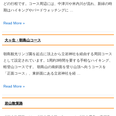
どの行程です。コース周辺には、中津川や米内川が流れ、新緑の時
然
期はハイキングやバードウォッチングに …
歩
道
二
Read More »
を
ツ
紹
森
介
大ヶ生・朝島山コース
コ
し
ー
ま
朝島観光リンゴ園を起点に頂上から立岩神社を経由する周回コース
ス
す。
として設定されています。1周約3時間を要する手軽なハイキング、
軽登山コースです。 朝島山の南斜面を登り山頂へ向うコースを
「正面コース」、東斜面にある立岩神社を経 …
大
Read More »
ヶ
生・
岩山散策路
朝
島