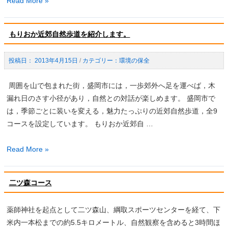
Read More »
道
ー
り
鳥
ア
お
暦
ル
もりおか近郊自然歩道を紹介します。
か
し
近
ま
2013年4月15日
/
環境の保全
郊
し
自
た。
周囲を山で包まれた街，盛岡市には，一歩郊外へ足を運べば，木
然
漏れ日のさす小径があり，自然との対話が楽しめます。 盛岡市で
歩
は，季節ごとに装いを変える，魅力たっぷりの近郊自然歩道，全9
道
コースを設定しています。 もりおか近郊自 …
花
暦
も
Read More »
り
お
二ツ森コース
か
近
薬師神社を起点として二ツ森山、綱取スポーツセンターを経て、下
郊
米内一本松までの約5.5キロメートル、自然観察を含めると3時間ほ
自