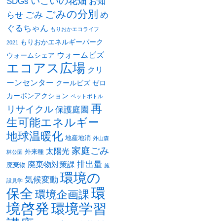
いこいの花畑
SDGs
お知
ごみの分別
ごみ
め
らせ
ぐるちゃん
もりおかエコライフ
もりおかエネルギーパーク
2021
ウォームビズ
ウォームシェア
エコアス広場
クリ
ーンセンター
クールビズ
ゼロ
カーボンアクション
ペットボトル
再
リサイクル
保護庭園
生可能エネルギー
地球温暖化
地産地消
外山森
家庭ごみ
太陽光
外来種
林公園
排出量
廃棄物対策課
廃棄物
施
環境の
気候変動
設見学
環
保全
環境企画課
境啓発
環境学習