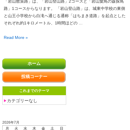
「岩山散策路」は、「岩山登山路」2コースと「岩山愛鳥の森探鳥
山
路」1コースからなります。 「岩山登山路」は、城東中学校の東側
コ
と山王小学校から白滝へ通じる通称「はちまき道路」を起点とした
ー
それぞれ約1キロメートル、1時間ほどの …
ス
岩
Read More »
山
散
投
策
ホーム
稿
路
の
投稿コーナー
ペ
ー
これまでのテーマ
ジ
送
カテゴリーなし
り
投稿日カレンダー
2026年7月
月
火
水
木
金
土
日