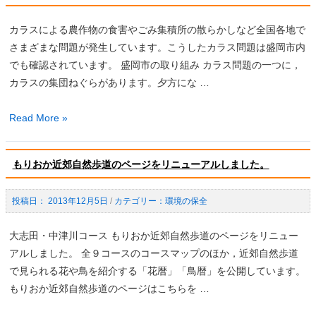
ア
コ
ザ
カラスによる農作物の食害やごみ集積所の散らかしなど全国各地で
ク
ミ」
さまざまな問題が発生しています。こうしたカラス問題は盛岡市内
ラ
でも確認されています。 盛岡市の取り組み カラス問題の一つに，
ブ」
カラスの集団ねぐらがあります。夕方にな …
の
登
カ
Read More »
録
ラ
団
ス
体
もりおか近郊自然歩道のページをリニューアルしました。
対
を
策
募
2013年12月5日
/
環境の保全
に
集
つ
中
大志田・中津川コース もりおか近郊自然歩道のページをリニュー
い
で
アルしました。 全９コースのコースマップのほか，近郊自然歩道
て
す！
で見られる花や鳥を紹介する「花暦」「鳥暦」を公開しています。
もりおか近郊自然歩道のページはこちらを …