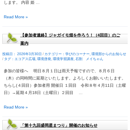
します。 内容 姫 …
知
座
ら
の
【4
Read More »
せ
報
月
告
25
【参加者連絡】ジャガイモ畑を作ろう！（4回目）のご
日
案内
開
催】
2026年3月30日
/
学びのコーナー
,
環境部からのお知らせ
/
エコアス広場
,
環境啓発
,
環境学習講座
,
石割 メイちゃん
バ
ス
参加の皆様へ 明日８月１日は雨天予報ですので、８月６日
で
（木）の同時間に延期といたします。よろしくお願いいたします。
行
ちらし(４回目）参加者用 開催日 １回目 令和８年４月11日（土曜
く！
日）→延期４月18日（土曜日）２回目 …
姫
神
【参
Read More »
ウ
加
ィ
者
ン
「第十九回盛岡星まつり」開催のお知らせ
連