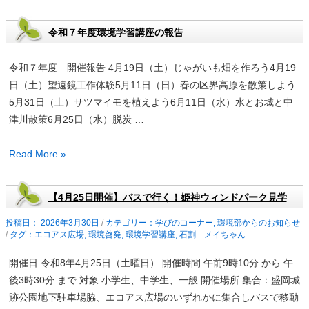
和
の
出
８
ご
量
令和７年度環境学習講座の報告
年
案
（速
１
内
報
令和７年度 開催報告 4月19日（土）じゃがいも畑を作ろう4月19
月
値）
日（土）望遠鏡工作体験5月11日（日）春の区界高原を散策しよう
の
の
5月31日（土）サツマイモを植えよう6月11日（水）水とお城と中
家
お
津川散策6月25日（水）脱炭 …
庭
知
ご
ら
令
Read More »
み
せ
和
排
７
出
【4月25日開催】バスで行く！姫神ウィンドパーク見学
年
量
度
2026年3月30日
/
学びのコーナー
,
環境部からのお知らせ
（速
/
エコアス広場
,
環境啓発
,
環境学習講座
,
石割 メイちゃん
環
報
境
開催日 令和8年4月25日（土曜日） 開催時間 午前9時10分 から 午
値）
学
後3時30分 まで 対象 小学生、中学生、一般 開催場所 集合：盛岡城
の
習
跡公園地下駐車場脇、エコアス広場のいずれかに集合しバスで移動
お
講