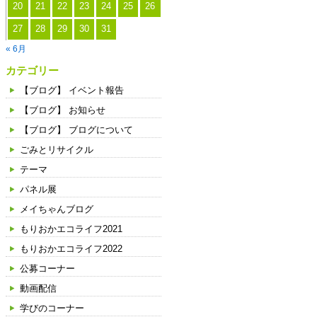
20
21
22
23
24
25
26
ま
し
27
28
29
30
31
た
« 6月
カテゴリー
【ブログ】 イベント報告
【ブログ】 お知らせ
【ブログ】 ブログについて
ごみとリサイクル
テーマ
パネル展
メイちゃんブログ
もりおかエコライフ2021
もりおかエコライフ2022
公募コーナー
動画配信
学びのコーナー