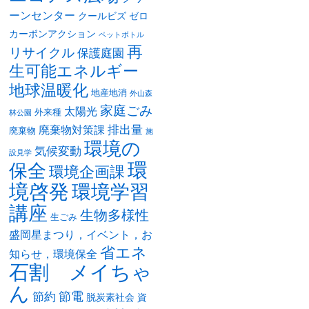
ーンセンター
クールビズ
ゼロ
カーボンアクション
ペットボトル
再
リサイクル
保護庭園
生可能エネルギー
地球温暖化
地産地消
外山森
家庭ごみ
太陽光
外来種
林公園
排出量
廃棄物対策課
廃棄物
施
環境の
気候変動
設見学
環
保全
環境企画課
境啓発
環境学習
講座
生物多様性
生ごみ
盛岡星まつり，イベント，お
省エネ
知らせ，環境保全
石割 メイちゃ
ん
節電
節約
脱炭素社会
資