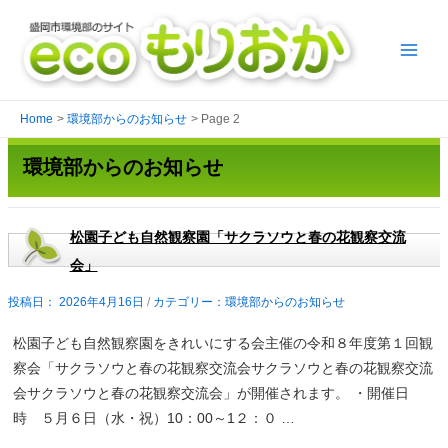
Skip
to
content
Main
Menu
Home
環境部からのお知らせ
Page 2
環境部からのお知らせ
松園子ども自然観察園「サクラソウと春の花観察交流
会」
2026年4月16日
/
環境部からのお知らせ
松園子ども自然観察園をきれいにする会主催の令和８年度第１回観
察会「サクラソウと春の花観察交流会サクラソウと春の花観察交流
会サクラソウと春の花観察交流会」が開催されます。 ・開催日
時 ５月６日（水・祝）10：00～1２：０ …