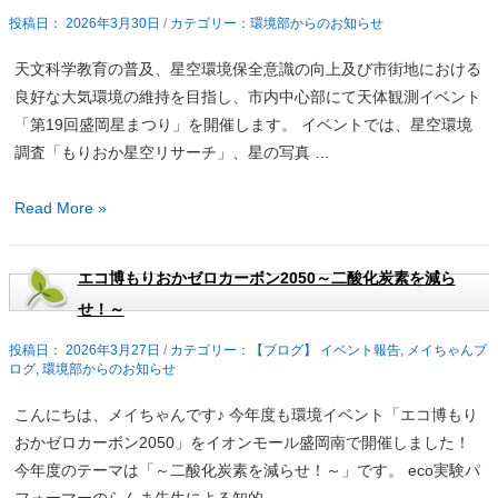
ド
絡】
2026年3月30日
/
環境部からのお知らせ
パ
ジ
ー
天文科学教育の普及、星空環境保全意識の向上及び市街地における
ャ
ク
良好な大気環境の維持を目指し、市内中心部にて天体観測イベント
ガ
見
「第19回盛岡星まつり」を開催します。 イベントでは、星空環境
イ
学
調査「もりおか星空リサーチ」、星の写真 …
モ
畑
「第
Read More »
を
十
作
九
ろ
エコ博もりおかゼロカーボン2050～二酸化炭素を減ら
回
う！
せ！～
盛
（4
岡
2026年3月27日
/
【ブログ】 イベント報告
,
メイちゃんブ
回
ログ
,
環境部からのお知らせ
星
目）
ま
の
こんにちは、メイちゃんです♪ 今年度も環境イベント「エコ博もり
つ
ご
おかゼロカーボン2050」をイオンモール盛岡南で開催しました！
り」
案
今年度のテーマは「～二酸化炭素を減らせ！～」です。 eco実験パ
開
内
フォーマーのらんま先生による知的 …