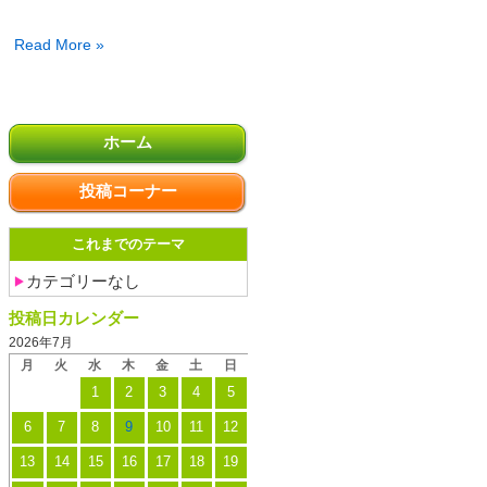
「令
Read More »
和
７
投
年
ホーム
稿
度
の
版
投稿コーナー
ペ
も
ー
り
これまでのテーマ
ジ
お
送
カテゴリーなし
か
り
の
投稿日カレンダー
環
2026年7月
月
火
水
木
金
土
日
境」
1
2
3
4
5
を
作
6
7
8
9
10
11
12
成
13
14
15
16
17
18
19
し