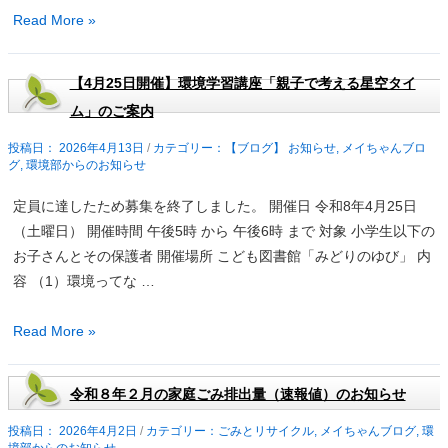
松
Read More »
園
子
【4月25日開催】環境学習講座「親子で考える星空タイ
ど
ム」のご案内
も
自
2026年4月13日
/
【ブログ】 お知らせ
,
メイちゃんブロ
グ
,
環境部からのお知らせ
然
観
定員に達したため募集を終了しました。 開催日 令和8年4月25日
察
（土曜日） 開催時間 午後5時 から 午後6時 まで 対象 小学生以下の
園
お子さんとその保護者 開催場所 こども図書館「みどりのゆび」 内
「サ
容 （1）環境ってな …
ク
ラ
【4
Read More »
ソ
月
ウ
25
と
令和８年２月の家庭ごみ排出量（速報値）のお知らせ
日
春
開
2026年4月2日
/
ごみとリサイクル
,
メイちゃんブログ
,
環
の
境部からのお知らせ