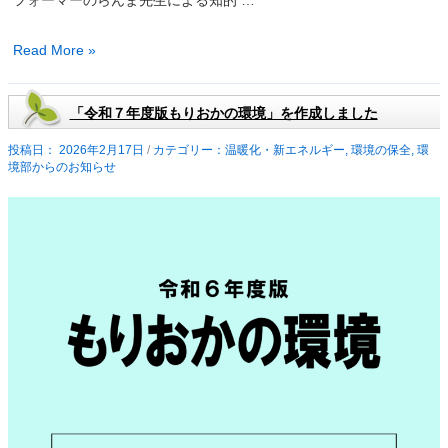
催
の
エ
Read More »
お
コ
知
博
ら
「令和７年度版もりおかの環境」を作成しました
も
せ
り
2026年2月17日
/
温暖化・新エネルギー
,
環境の保全
,
環
境部からのお知らせ
お
か
ゼ
ロ
カ
ー
ボ
ン
2050
～
二