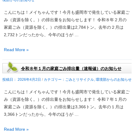
催】
花
環
こんにちは！メイちゃんです！今月も盛岡市で発生している家庭ご
観
境
み（資源を除く。）の排出量をお知らせします！ 令和８年２月の
察
学
家庭ごみ（資源を除く。）の排出量は2,784トン。去年の２月は
交
習
2,732トンだったから、今年のほうが …
流
講
会」
座
令
Read More »
「親
和
子
８
令和８年１月の家庭ごみ排出量（速報値）のお知らせ
で
年
考
２
2026年4月2日
/
ごみとリサイクル
,
環境部からのお知らせ
え
月
る
こんにちは！メイちゃんです！今月も盛岡市で発生している家庭ご
の
星
み（資源を除く。）の排出量をお知らせします！ 令和７年１月の
家
空
家庭ごみ（資源を除く。）の排出量は3,366トン。去年の１月は
庭
タ
3,366トンだったから、今年のほうが …
ご
イ
み
令
ム」
Read More »
排