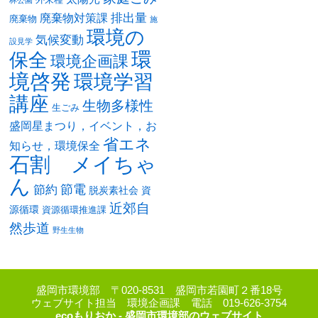
排出量
廃棄物対策課
廃棄物
施
環境の
気候変動
設見学
環
保全
環境企画課
境啓発
環境学習
講座
生物多様性
生ごみ
盛岡星まつり，イベント，お
省エネ
知らせ，環境保全
石割 メイちゃ
ん
節電
節約
脱炭素社会
資
近郊自
源循環
資源循環推進課
然歩道
野生生物
盛岡市環境部 〒020-8531 盛岡市若園町２番18号
ウェブサイト担当 環境企画課 電話 019-626-3754
ecoもりおか - 盛岡市環境部のウェブサイト