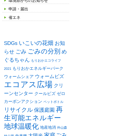
環境部からのお知らせ
申請・届出
省エネ
タグ
いこいの花畑
SDGs
お知
ごみの分別
ごみ
め
らせ
ぐるちゃん
もりおかエコライフ
もりおかエネルギーパーク
2021
ウォームビズ
ウォームシェア
エコアス広場
クリ
ーンセンター
クールビズ
ゼロ
カーボンアクション
ペットボトル
再
リサイクル
保護庭園
生可能エネルギー
地球温暖化
地産地消
外山森
家庭ごみ
太陽光
外来種
林公園