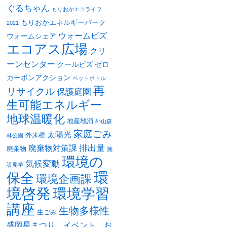
ぐるちゃん
もりおかエコライフ
もりおかエネルギーパーク
2021
ウォームビズ
ウォームシェア
エコアス広場
クリ
ーンセンター
クールビズ
ゼロ
カーボンアクション
ペットボトル
再
リサイクル
保護庭園
生可能エネルギー
地球温暖化
地産地消
外山森
家庭ごみ
太陽光
外来種
林公園
排出量
廃棄物対策課
廃棄物
施
環境の
気候変動
設見学
環
保全
環境企画課
境啓発
環境学習
講座
生物多様性
生ごみ
盛岡星まつり，イベント，お