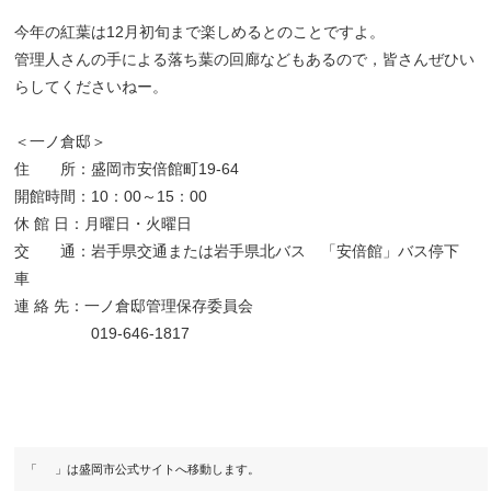
今年の紅葉は12月初旬まで楽しめるとのことですよ。
管理人さんの手による落ち葉の回廊などもあるので，皆さんぜひい
らしてくださいねー。
＜一ノ倉邸＞
住 所：盛岡市安倍館町19-64
開館時間：10：00～15：00
休 館 日：月曜日・火曜日
交 通：岩手県交通または岩手県北バス 「安倍館」バス停下
車
連 絡 先：一ノ倉邸管理保存委員会
019-646-1817
「
」は盛岡市公式サイトへ移動します。