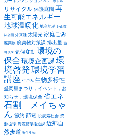
カーボンアクション
ペットボトル
再
リサイクル
保護庭園
生可能エネルギー
地球温暖化
地産地消
外山森
家庭ごみ
太陽光
外来種
林公園
排出量
廃棄物対策課
廃棄物
施
環境の
気候変動
設見学
環
保全
環境企画課
境啓発
環境学習
講座
生物多様性
生ごみ
盛岡星まつり，イベント，お
省エネ
知らせ，環境保全
石割 メイちゃ
ん
節電
節約
脱炭素社会
資
近郊自
源循環
資源循環推進課
然歩道
野生生物