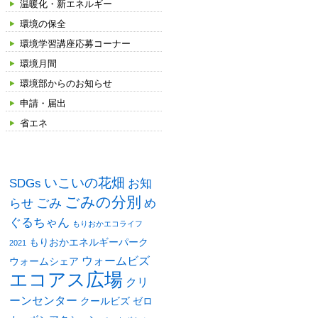
温暖化・新エネルギー
環境の保全
環境学習講座応募コーナー
環境月間
環境部からのお知らせ
申請・届出
省エネ
タグ
いこいの花畑
SDGs
お知
ごみの分別
ごみ
め
らせ
ぐるちゃん
もりおかエコライフ
もりおかエネルギーパーク
2021
ウォームビズ
ウォームシェア
エコアス広場
クリ
ーンセンター
クールビズ
ゼロ