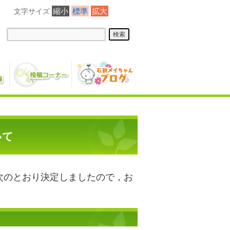
縮小
標準
拡大
いて
を次のとおり決定しましたので，お