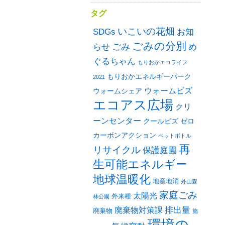
タグ
いこいの花畑
SDGs
お知
ごみの分別
ごみ
め
らせ
ぐるちゃん
もりおかエコライフ
もりおかエネルギーパーク
2021
ウォームビズ
ウォームシェア
エコアス広場
クリ
ーンセンター
クールビズ
ゼロ
カーボンアクション
ペットボトル
再
リサイクル
保護庭園
生可能エネルギー
地球温暖化
地産地消
外山森
家庭ごみ
太陽光
外来種
林公園
排出量
廃棄物対策課
廃棄物
施