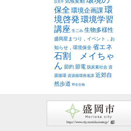
環境の
気候変動
設見学
環
保全
環境企画課
境啓発
環境学習
講座
生物多様性
生ごみ
盛岡星まつり，イベント，お
省エネ
知らせ，環境保全
石割 メイちゃ
ん
節電
節約
脱炭素社会
資
近郊自
源循環
資源循環推進課
然歩道
野生生物