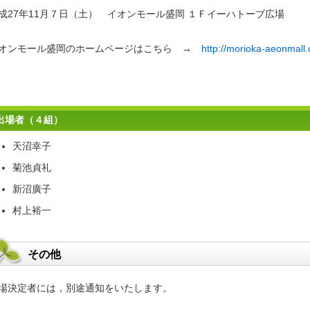
成27年11月７日（土） イオンモール盛岡 １Ｆイーハトーブ広場
オンモール盛岡のホームページはこちら →
http://morioka-aeonmall
出場者（４組）
天沼幸子
菊池貞礼
新沼廣子
村上裕一
その他
場決定者には，別途通知をいたします。