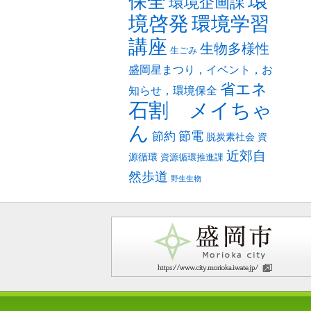
環
保全
環境企画課
境啓発
環境学習
講座
生物多様性
生ごみ
盛岡星まつり，イベント，お
省エネ
知らせ，環境保全
石割 メイちゃ
ん
節電
節約
脱炭素社会
資
近郊自
源循環
資源循環推進課
然歩道
野生生物