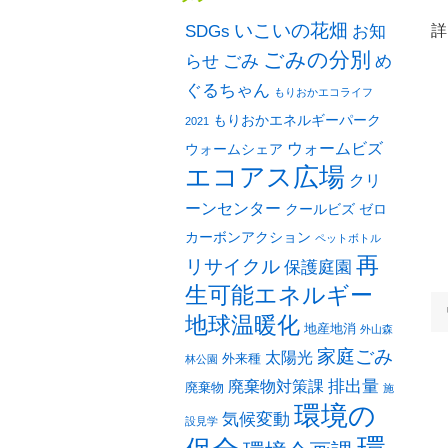
いこいの花畑
SDGs
お知
詳
ごみの分別
ごみ
め
らせ
ぐるちゃん
もりおかエコライフ
もりおかエネルギーパーク
2021
ウォームビズ
ウォームシェア
エコアス広場
クリ
ーンセンター
クールビズ
ゼロ
カーボンアクション
ペットボトル
再
リサイクル
保護庭園
生可能エネルギー
地球温暖化
地産地消
外山森
家庭ごみ
太陽光
外来種
林公園
排出量
廃棄物対策課
廃棄物
施
環境の
気候変動
設見学