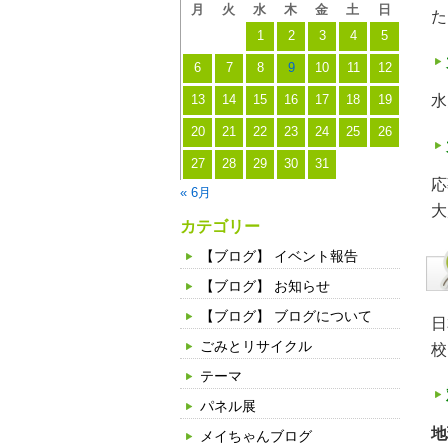
月
火
水
木
金
土
日
た
1
2
3
4
5
6
7
8
9
10
11
12
水
13
14
15
16
17
18
19
20
21
22
23
24
25
26
27
28
29
30
31
応
« 6月
大
カテゴリー
【ブログ】 イベント報告
【ブログ】 お知らせ
【ブログ】 ブログについて
日
ごみとリサイクル
校
テーマ
パネル展
地
メイちゃんブログ