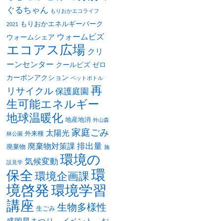
ぐるちゃん
もりおかエコライフ
もりおかエネルギーパーク
2021
ウォームビズ
ウォームシェア
エコアス広場
クリ
ーンセンター
クールビズ
ゼロ
カーボンアクション
ペットボトル
再
リサイクル
保護庭園
生可能エネルギー
地球温暖化
地産地消
外山森
家庭ごみ
太陽光
外来種
林公園
排出量
廃棄物対策課
廃棄物
施
環境の
気候変動
設見学
環
保全
環境企画課
境啓発
環境学習
講座
生物多様性
生ごみ