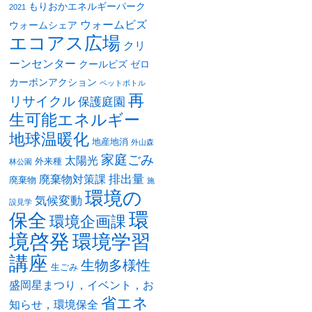
もりおかエネルギーパーク
2021
ウォームビズ
ウォームシェア
エコアス広場
クリ
ーンセンター
クールビズ
ゼロ
カーボンアクション
ペットボトル
再
リサイクル
保護庭園
生可能エネルギー
地球温暖化
地産地消
外山森
家庭ごみ
太陽光
外来種
林公園
排出量
廃棄物対策課
廃棄物
施
環境の
気候変動
設見学
環
保全
環境企画課
境啓発
環境学習
講座
生物多様性
生ごみ
盛岡星まつり，イベント，お
省エネ
知らせ，環境保全