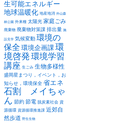
生可能エネルギー
地球温暖化
地産地消
外山森
家庭ごみ
太陽光
外来種
林公園
排出量
廃棄物対策課
廃棄物
施
環境の
気候変動
設見学
環
保全
環境企画課
境啓発
環境学習
講座
生物多様性
生ごみ
盛岡星まつり，イベント，お
省エネ
知らせ，環境保全
石割 メイちゃ
ん
節電
節約
脱炭素社会
資
近郊自
源循環
資源循環推進課
然歩道
野生生物