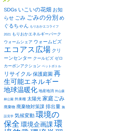
いこいの花畑
SDGs
お知
ごみの分別
ごみ
め
らせ
ぐるちゃん
もりおかエコライフ
もりおかエネルギーパーク
2021
ウォームビズ
ウォームシェア
エコアス広場
クリ
ーンセンター
クールビズ
ゼロ
カーボンアクション
ペットボトル
再
リサイクル
保護庭園
生可能エネルギー
地球温暖化
地産地消
外山森
家庭ごみ
太陽光
外来種
林公園
排出量
廃棄物対策課
廃棄物
施
環境の
気候変動
設見学
環
保全
環境企画課