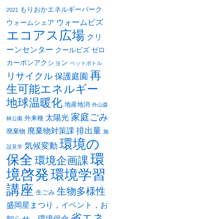
もりおかエネルギーパーク
2021
ウォームビズ
ウォームシェア
エコアス広場
クリ
ーンセンター
クールビズ
ゼロ
カーボンアクション
ペットボトル
再
リサイクル
保護庭園
生可能エネルギー
地球温暖化
地産地消
外山森
家庭ごみ
太陽光
外来種
林公園
排出量
廃棄物対策課
廃棄物
施
環境の
気候変動
設見学
環
保全
環境企画課
境啓発
環境学習
講座
生物多様性
生ごみ
盛岡星まつり，イベント，お
省エネ
知らせ，環境保全