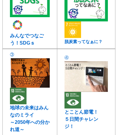
みんなでつなご
脱炭素ってなぁに？
う！SDGｓ
③
④
地球の未来はみん
とことん節電！
なのミライ
５日間チャレン
～2050年への分か
ジ！
れ道～