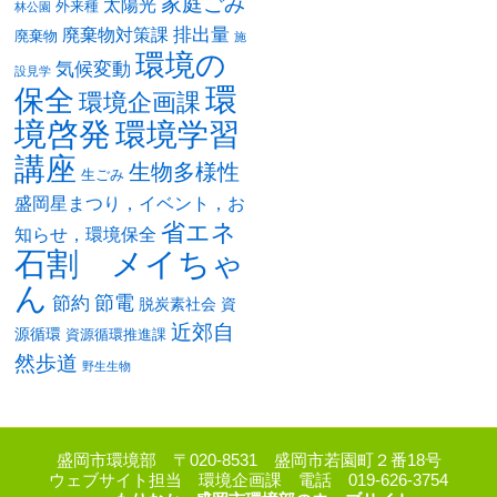
家庭ごみ
太陽光
外来種
林公園
排出量
廃棄物対策課
廃棄物
施
環境の
気候変動
設見学
環
保全
環境企画課
境啓発
環境学習
講座
生物多様性
生ごみ
盛岡星まつり，イベント，お
省エネ
知らせ，環境保全
石割 メイちゃ
ん
節電
節約
脱炭素社会
資
近郊自
源循環
資源循環推進課
然歩道
野生生物
盛岡市環境部 〒020-8531 盛岡市若園町２番18号
ウェブサイト担当 環境企画課 電話 019-626-3754