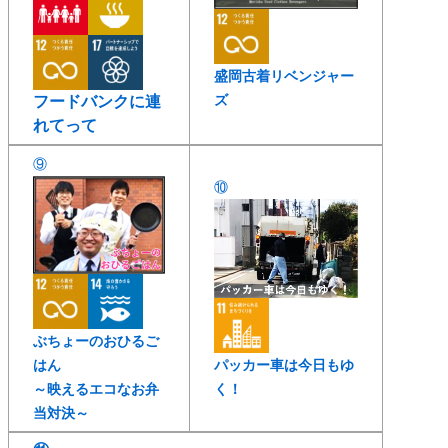
盛岡古着リベンジャー
ズ
フードバンクに連
れてって
⑨
⑩
ぶちょーのおひるご
はん
パッカー車は今日もゆ
～映えるエコなお弁
く！
当対決～