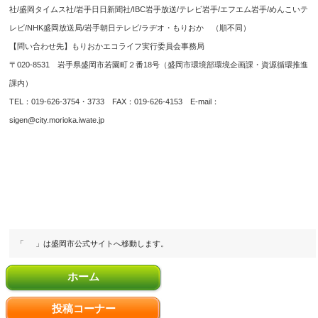
社/盛岡タイムス社/岩手日日新聞社/IBC岩手放送/テレビ岩手/エフエム岩手/めんこいテ
レビ/NHK盛岡放送局/岩手朝日テレビ/ラヂオ・もりおか
（順不同）
【問い合わせ先】もりおかエコライフ実行委員会事務局
〒020-8531 岩手県盛岡市若園町２番18号（盛岡市環境部環境企画課・資源循環推進
課内）
TEL：019-626-3754・3733 FAX：019-626-4153 E-mail：
sigen@city.morioka.iwate.jp
「
」は盛岡市公式サイトへ移動します。
ホーム
投稿コーナー