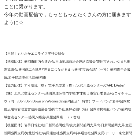
ことに繋がります。
今年の動画配信で，もっともっとたくさんの方に届きます
ように☆
【主催】もりおかエコライフ実行委員会
【構成団体】盛岡市町内会連合会/玉山地域自治会連絡協議会/盛岡市きれいなまち推
進協議会/盛岡商工会議所/“世界につながるまち盛岡”市民会議/（一社）盛岡青年会議
所/岩手県環境生活部/盛岡市
【協力団体】アイ環境（株）/岩手県交通（株）/大沢川原センター/CAFE LAube/
（株）北東北交流センター/菜園調理師専門学校/材木町よ市実行委員会/ゼロイチキュ
ウ（同）/Don Don Down on Wednesday盛岡南店/（特非）フードバンク岩手/盛岡駅
前広場等管理運営連絡協議会/盛岡市外山森林公園/
（福）盛岡市民福祉バンク/盛岡地
域交流センター/盛岡八幡宮/萬屋盛岡店 （50音順）
【後援団体】岩手日報社/朝日新聞盛岡総局/読売新聞盛岡支局/毎日新聞盛岡支局/産経
新聞盛岡支局/河北新報社/共同通信社盛岡支局/時事通信社盛岡支局/デーリー東北新聞