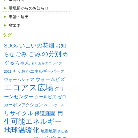
環境部からのお知らせ
申請・届出
省エネ
タグ
いこいの花畑
SDGs
お知
ごみの分別
ごみ
め
らせ
ぐるちゃん
もりおかエコライフ
もりおかエネルギーパーク
2021
ウォームビズ
ウォームシェア
エコアス広場
クリ
ーンセンター
クールビズ
ゼロ
カーボンアクション
ペットボトル
再
リサイクル
保護庭園
生可能エネルギー
地球温暖化
地産地消
外山森