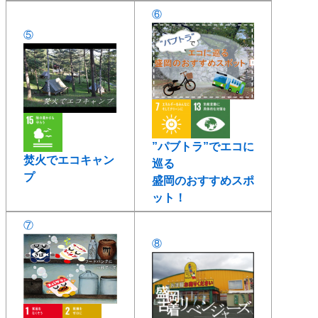
⑥
⑤
”パブトラ”でエコに
焚火でエコキャン
巡る
プ
盛岡のおすすめスポ
ット！
⑦
⑧