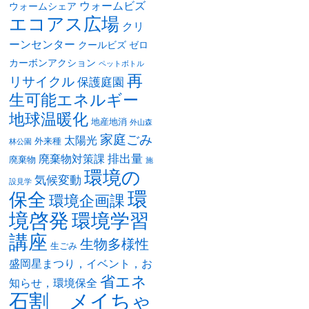
ウォームビズ
ウォームシェア
エコアス広場
クリ
ーンセンター
クールビズ
ゼロ
カーボンアクション
ペットボトル
再
リサイクル
保護庭園
生可能エネルギー
地球温暖化
地産地消
外山森
家庭ごみ
太陽光
外来種
林公園
排出量
廃棄物対策課
廃棄物
施
環境の
気候変動
設見学
環
保全
環境企画課
境啓発
環境学習
講座
生物多様性
生ごみ
盛岡星まつり，イベント，お
省エネ
知らせ，環境保全
石割 メイちゃ