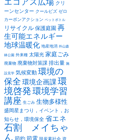
エコアス広場
クリ
ーンセンター
クールビズ
ゼロ
カーボンアクション
ペットボトル
再
リサイクル
保護庭園
生可能エネルギー
地球温暖化
地産地消
外山森
家庭ごみ
太陽光
外来種
林公園
排出量
廃棄物対策課
廃棄物
施
環境の
気候変動
設見学
環
保全
環境企画課
境啓発
環境学習
講座
生物多様性
生ごみ
盛岡星まつり，イベント，お
省エネ
知らせ，環境保全
石割 メイちゃ
ん
節電
節約
脱炭素社会
資