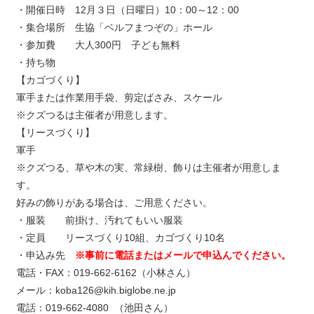
・開催日時 12月３日（日曜日）10：00～12：00
・集合場所 生協「ベルフまつぞの」ホール
・参加費 大人300円 子ども無料
・持ち物
【カゴづくり】
軍手または作業用手袋、剪定ばさみ、スケール
※クズつるは主催者が用意します。
【リースづくり】
軍手
※クズつる、草や木の実、常緑樹、飾りは主催者が用意しま
す。
好みの飾りがある場合は、ご用意ください。
・服装 前掛け、汚れてもいい服装
・定員 リースづくり10組、カゴづくり10名
・申込み先
※事前に電話または
メールで申込んでください。
電話・FAX：019-662-6162（小林さん）
メール：koba126@kih.biglobe.ne.jp
電話：019-662-4080 （池田さん）