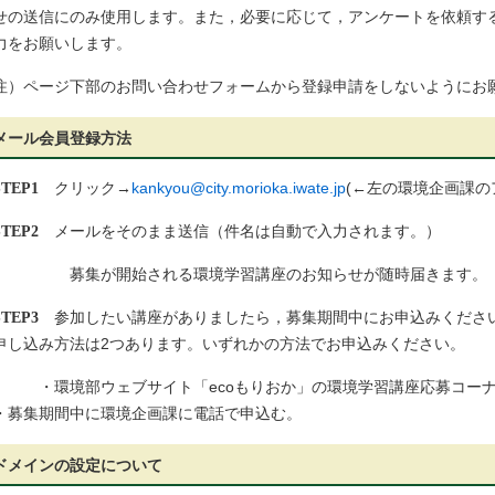
せの送信にのみ使用します。また，必要に応じて，アンケートを依頼す
力をお願いします。
注）ページ下部のお問い合わせフォームから登録申請をしないようにお
メール会員登録方法
STEP1
クリック→
kankyou@city.morioka.iwate.jp
(←左の環境企画課
STEP2
メールをそのまま送信（件名は自動で入力されます。）
募集が開始される環境学習講座のお知らせが随時届きます。
STEP3
参加したい講座がありましたら，募集期間中にお申込みくださ
申し込み方法は2つあります。いずれかの方法でお申込みください。
・環境部ウェブサイト「ecoもりおか」の環境学習講座応募コーナ
・募集期間中に環境企画課に電話で申込む。
ドメインの設定について