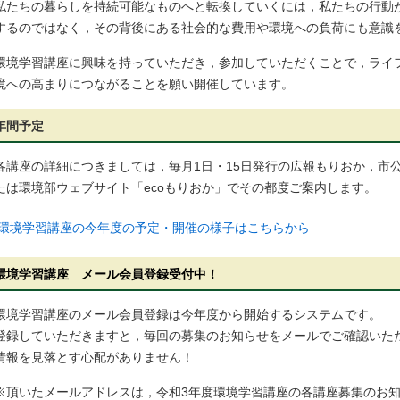
私たちの暮らしを持続可能なものへと転換していくには，私たちの行動
するのではなく，その背後にある社会的な費用や環境への負荷にも意識
環境学習講座に興味を持っていただき，参加していただくことで，ライ
境への高まりにつながることを願い開催しています。
年間予定
各講座の詳細につきましては，毎月1日・15日発行の広報もりおか，市
たは環境部ウェブサイト「ecoもりおか」でその都度ご案内します。
環境学習講座の今年度の予定・開催の様子はこちらから
環境学習講座 メール会員登録受付中！
環境学習講座のメール会員登録は今年度から開始するシステムです。
登録していただきますと，毎回の募集のお知らせをメールでご確認いた
情報を見落とす心配がありません！
※頂いたメールアドレスは，令和3年度環境学習講座の各講座募集のお