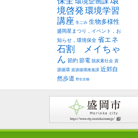
環
保全
環境企画課
境啓発
環境学習
講座
生物多様性
生ごみ
盛岡星まつり，イベント，お
省エネ
知らせ，環境保全
石割 メイちゃ
ん
節電
節約
脱炭素社会
資
近郊自
源循環
資源循環推進課
然歩道
野生生物