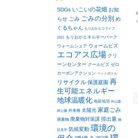
いこいの花畑
SDGs
お知
ごみの分別
ごみ
め
らせ
ぐるちゃん
もりおかエコライフ
もりおかエネルギーパーク
2021
ウォームビズ
ウォームシェア
エコアス広場
クリ
ーンセンター
クールビズ
ゼロ
カーボンアクション
ペットボトル
再
リサイクル
保護庭園
生可能エネルギー
地球温暖化
地産地消
外山森
家庭ごみ
太陽光
外来種
林公園
排出量
廃棄物対策課
廃棄物
施
環境の
気候変動
設見学