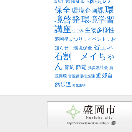
環境の
気候変動
設見学
環
保全
環境企画課
境啓発
環境学習
講座
生物多様性
生ごみ
盛岡星まつり，イベント，お
省エネ
知らせ，環境保全
石割 メイちゃ
ん
節電
節約
脱炭素社会
資
近郊自
源循環
資源循環推進課
然歩道
野生生物