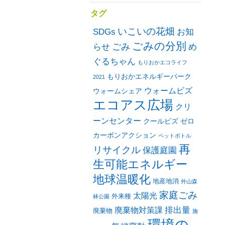
タグ
いこいの花畑
SDGs
お知
ごみの分別
ごみ
め
らせ
ぐるちゃん
もりおかエコライフ
もりおかエネルギーパーク
2021
ウォームビズ
ウォームシェア
エコアス広場
クリ
ーンセンター
クールビズ
ゼロ
カーボンアクション
ペットボトル
再
リサイクル
保護庭園
生可能エネルギー
地球温暖化
地産地消
外山森
家庭ごみ
太陽光
外来種
林公園
排出量
廃棄物対策課
廃棄物
施