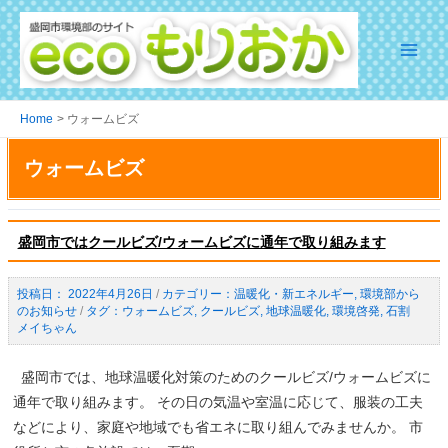
Skip
to
content
Main
Menu
Home
ウォームビズ
ウォームビズ
盛岡市ではクールビズ/ウォームビズに通年で取り組みます
2022年4月26日
/
温暖化・新エネルギー
,
環境部から
のお知らせ
/
ウォームビズ
,
クールビズ
,
地球温暖化
,
環境啓発
,
石割
メイちゃん
盛岡市では、地球温暖化対策のためのクールビズ/ウォームビズに
通年で取り組みます。 その日の気温や室温に応じて、服装の工夫
などにより、家庭や地域でも省エネに取り組んでみませんか。 市