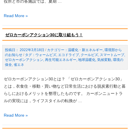
役所と市の各施設では、夏期 …
盛
Read More »
岡
市
ゼロカーボンアクション30に取り組もう！
で
は
2022年3月18日
/
温暖化・新エネルギー
,
環境部から
ク
のお知らせ
/
ウォームビズ
,
エコドライブ
,
クールビズ
,
スマートムーブ
,
ー
ゼロカーボンアクション
,
再生可能エネルギー
,
地球温暖化
,
気候変動
,
環境の
保全
,
省エネ
ル
ビ
ゼロカーボンアクション30とは？ 「ゼロカーボンアクション30」
ズ/
とは，衣食住・移動・買い物など日常生活における脱炭素行動と暮
ウ
らしにおけるメリットを整理したものです。 カーボンニュートラ
ォ
ルの実現には，ライフスタイルの転換が …
ー
ム
ゼ
Read More »
ビ
ロ
ズ
カ