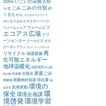
いこいの花畑
SDGs
お知
ごみの分別
ごみ
め
らせ
ぐるちゃん
もりおかエコライフ
もりおかエネルギーパーク
2021
ウォームビズ
ウォームシェア
エコアス広場
クリ
ーンセンター
クールビズ
ゼロ
カーボンアクション
ペットボトル
再
リサイクル
保護庭園
生可能エネルギー
地球温暖化
地産地消
外山森
家庭ごみ
太陽光
外来種
林公園
排出量
廃棄物対策課
廃棄物
施
環境の
気候変動
設見学
環
保全
環境企画課
境啓発
環境学習