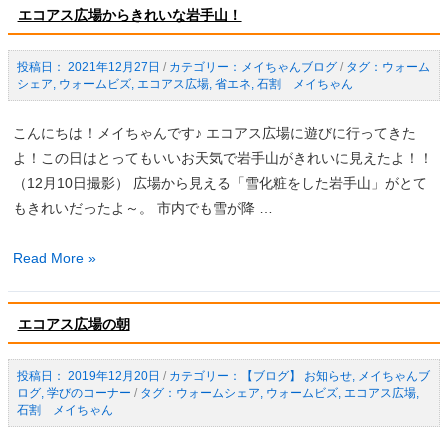
に
エコアス広場からきれいな岩手山！
ー
通
ボ
年
2021年12月27日
/
メイちゃんブログ
/
ウォーム
ン
で
シェア
,
ウォームビズ
,
エコアス広場
,
省エネ
,
石割 メイちゃん
ア
取
ク
り
こんにちは！メイちゃんです♪ エコアス広場に遊びに行ってきた
シ
組
よ！この日はとってもいいお天気で岩手山がきれいに見えたよ！！
ョ
み
（12月10日撮影） 広場から見える「雪化粧をした岩手山」がとて
ン
ま
もきれいだったよ～。 市内でも雪が降 …
30
す
に
エ
Read More »
取
コ
り
ア
組
エコアス広場の朝
ス
も
広
う！
2019年12月20日
/
【ブログ】 お知らせ
,
メイちゃんブ
場
ログ
,
学びのコーナー
/
ウォームシェア
,
ウォームビズ
,
エコアス広場
,
か
石割 メイちゃん
ら