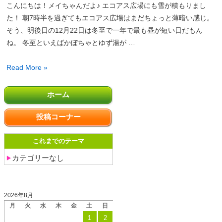
き
こんにちは！メイちゃんだよ♪ エコアス広場にも雪が積もりまし
れ
た！ 朝7時半を過ぎてもエコアス広場はまだちょっと薄暗い感じ。
い
そう、明後日の12月22日は冬至で一年で最も昼が短い日だもん
な
ね。 冬至といえばかぼちゃとゆず湯が …
岩
手
エ
Read More »
山！
コ
ア
ホーム
ス
広
投稿コーナー
場
の
これまでのテーマ
朝
カテゴリーなし
投稿日カレンダー
2026年8月
月
火
水
木
金
土
日
1
2