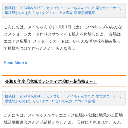
座
（２
「エ
2024年6月17日
/
メイちゃんブログ
,
学びのコーナー
,
回
環境部からのお知らせ
/
エコアス広場
,
環境学習講座
コ
目）」
ア
（開
こんにちは、メイちゃんです♪ 6月1日（土）にecoキッズのみんな
ス
催
とメッセージカード作りとサツマイモ植えを体験したよ。 会場は
広
報
エコアス広場！ メッセージカードは、いろんな草や花を摘み取っ
場
告）
て模様をつけて作ったんだ。みんな素 …
花
畑
環
Read More »
サ
境
ポ
学
ー
令和６年度「地域ボランティア活動～花苗植え～」
習
タ
講
ー
2024年6月14日
/
メイちゃんブログ
,
学びのコーナー
,
座
（１
環境部からのお知らせ
/
いこいの花畑
,
エコアス広場
eco
回
キ
こんにちは、メイちゃんです♪ エコアス広場の花畑に地元の上田地
目）」
ッ
域活動推進会さんと花苗植えをしたよ。 天候にも恵まれて、みん
（開
ズ