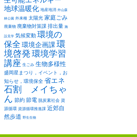
生可能エネルギー
地球温暖化
地産地消
外山森
家庭ごみ
太陽光
外来種
林公園
排出量
廃棄物対策課
廃棄物
施
環境の
気候変動
設見学
環
保全
環境企画課
境啓発
環境学習
講座
生物多様性
生ごみ
盛岡星まつり，イベント，お
省エネ
知らせ，環境保全
石割 メイちゃ
ん
節電
節約
脱炭素社会
資
近郊自
源循環
資源循環推進課
然歩道
野生生物