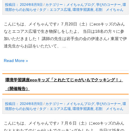
パ
2024年8月9日
/
メイちゃんブログ
,
学びのコーナー
,
環
ジ
境部からのお知らせ
/
エコアス広場
,
環境学習講座
,
石割 メイちゃん
ー
ャ
ク
ガ
こんにちは、メイちゃんです♪ ７月20日（土）にecoキッズのみん
見
イ
なとエコアス広場で生き物探しをしたよ。 当日は18名の方々に参
学
モ
加いただきました！ 講師の先生は岩手虫の会の伊達さん♪ 東屋で伊
畑
達先生からお話をいただいて、 …
を
作
環
Read More »
ろ
境
う！
学
（4
環境学習講座ecoキッズ「とれたてじゃがいもでクッキング！」
習
回
（開催報告）
講
目）
座
の
eco
2024年8月9日
/
メイちゃんブログ
,
学びのコーナー
,
環
ご
境部からのお知らせ
/
エコアス広場
,
環境学習講座
,
石割 メイちゃん
キ
案
ッ
こんにちは、メイちゃんです♪ ７月６日（土）にecoキッズのみん
内
ズ
なととれたてのじゃがいもでクッキングをしたよ。 当日は25名の