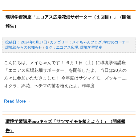
境
ゃ
学
が
環境学習講座「エコアス広場花畑サポーター（１回目）」（開催
習
い
報告）
講
も
座
で
「エ
2024年6月17日
/
メイちゃんブログ
,
学びのコーナー
,
ク
環境部からのお知らせ
/
エコアス広場
,
環境学習講座
コ
ッ
ア
キ
こんにちは、メイちゃんです！ ６月１日（土）に環境学習講座
ス
ン
「エコアス広場花畑サポーター」を開催したよ。 当日は20人の
広
グ！」
方々に参加いただきました！ 今年度はサツマイモ、ズッキーニ、
場
（開
オクラ、綿花、ヘチマの苗を植えたよ。昨年度 …
花
催
畑
報
環
Read More »
サ
告）
境
ポ
学
ー
環境学習講座ecoキッズ「サツマイモを植えよう！」（開催報
習
タ
告）
講
ー