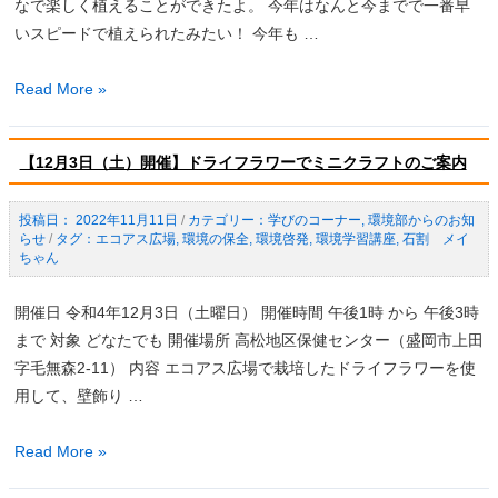
なで楽しく植えることができたよ。 今年はなんと今までで一番早
催
「サ
いスピードで植えられたみたい！ 今年も …
報
ツ
告）
マ
令
Read More »
イ
和
モ
６
を
【12月3日（土）開催】ドライフラワーでミニクラフトのご案内
年
植
度
え
2022年11月11日
/
学びのコーナー
,
環境部からのお知
「地
らせ
/
エコアス広場
,
環境の保全
,
環境啓発
,
環境学習講座
,
石割 メイ
よ
域
ちゃん
う！」
ボ
（開
ラ
開催日 令和4年12月3日（土曜日） 開催時間 午後1時 から 午後3時
催
ン
まで 対象 どなたでも 開催場所 高松地区保健センター（盛岡市上田
報
テ
字毛無森2-11） 内容 エコアス広場で栽培したドライフラワーを使
告）
ィ
用して、壁飾り …
ア
活
【12
Read More »
動
月