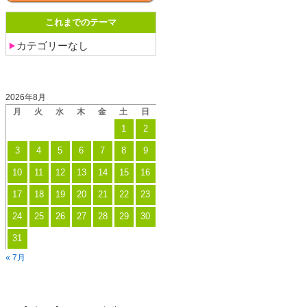
ト
ー
環
これまでのテーマ
の
ジ
境
ご
送
カテゴリーなし
学
案
り
習
内
投稿日カレンダー
講
2026年8月
座
月
火
水
木
金
土
日
[eco
1
2
キ
3
4
5
6
7
8
9
ッ
ズ
10
11
12
13
14
15
16
～
17
18
19
20
21
22
23
エ
24
25
26
27
28
29
30
コ
ア
31
ス
« 7月
収
カテゴリー
穫
祭！