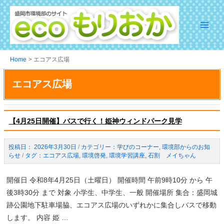
Skip
to
content
Main
Menu
Home
エコアス広場
エコアス広場
【4月25日開催】バスで行く！姫神ウィンドパーク見学
2026年3月30日
/
学びのコーナー
,
環境部からのお知
らせ
/
エコアス広場
,
環境啓発
,
環境学習講座
,
石割 メイちゃん
開催日 令和8年4月25日（土曜日） 開催時間 午前9時10分 から 午
後3時30分 まで 対象 小学生、中学生、一般 開催場所 集合：盛岡城
跡公園地下駐車場脇、エコアス広場のいずれかに集合しバスで移動
します。 内容 姫 …