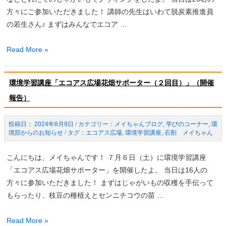
「生
方々にご参加いただきました！ 講師の先生はいわて脱炭素推進員
き
の若生さん♪ まずはみんなでエコア …
物
み
環
Read More »
っ
境
け！」
学
（開
環境学習講座「エコアス広場花畑サポーター（２回目）」（開催
習
催
報告）
講
報
座
告）
eco
2024年8月9日
/
メイちゃんブログ
,
学びのコーナー
,
環
境部からのお知らせ
/
エコアス広場
,
環境学習講座
,
石割 メイちゃん
キ
ッ
こんにちは、メイちゃんです！ ７月６日（土）に環境学習講座
ズ
「エコアス広場花畑サポーター」を開催したよ。 当日は16人の
「と
方々に参加いただきました！ まずはじゃがいもの収穫を手伝って
れ
もらったり、枝豆の種植えとセンニチコウの苗 …
た
て
環
Read More »
じ