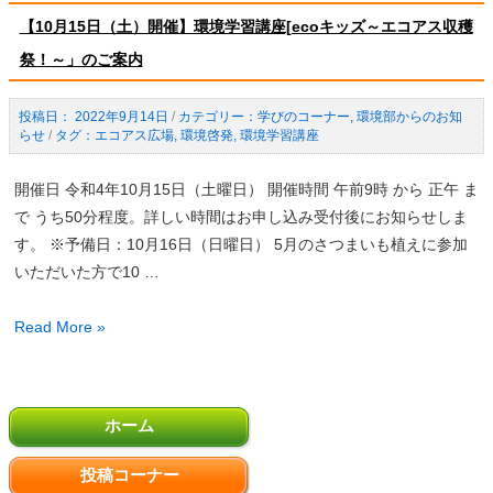
～
3
【10月15日（土）開催】環境学習講座[ecoキッズ～エコアス収穫
花
日
祭！～」のご案内
苗
（土）
植
開
え
催】
2022年9月14日
/
学びのコーナー
,
環境部からのお知
らせ
/
エコアス広場
,
環境啓発
,
環境学習講座
～」
ド
ラ
開催日 令和4年10月15日（土曜日） 開催時間 午前9時 から 正午 ま
イ
で うち50分程度。詳しい時間はお申し込み受付後にお知らせしま
フ
す。 ※予備日：10月16日（日曜日） 5月のさつまいも植えに参加
ラ
いただいた方で10 …
ワ
ー
【10
Read More »
で
月
ミ
15
ニ
投
日
ク
ホーム
稿
（土）
ラ
の
開
フ
投稿コーナー
ペ
催】