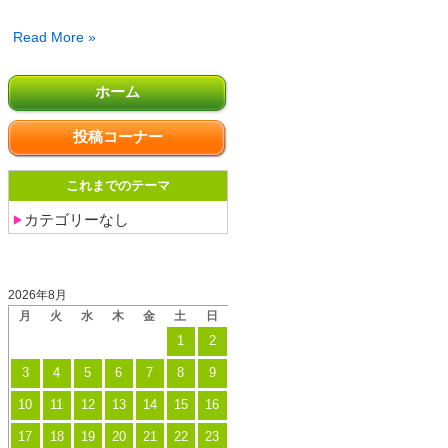
盛
Read More »
岡
市
ホーム
一
般
投稿コーナー
廃
棄
これまでのテーマ
物
カテゴリーなし
処
理
投稿日カレンダー
業
2026年8月
許
月
火
水
木
金
土
日
可
1
2
業
3
4
5
6
7
8
9
者
10
11
12
13
14
15
16
研
修
17
18
19
20
21
22
23