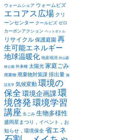
ウォームビズ
ウォームシェア
エコアス広場
クリ
ーンセンター
クールビズ
ゼロ
カーボンアクション
ペットボトル
再
リサイクル
保護庭園
生可能エネルギー
地球温暖化
地産地消
外山森
家庭ごみ
太陽光
外来種
林公園
排出量
廃棄物対策課
廃棄物
施
環境の
気候変動
設見学
環
保全
環境企画課
境啓発
環境学習
講座
生物多様性
生ごみ
盛岡星まつり，イベント，お
省エネ
知らせ，環境保全
石割 メイちゃ