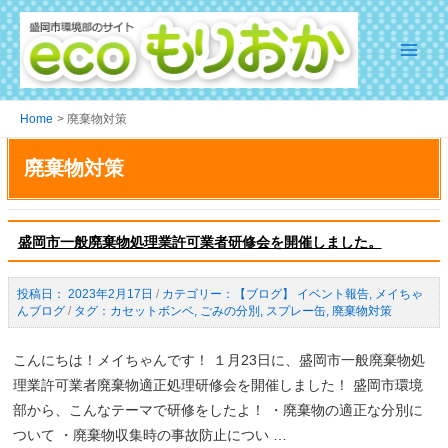
Skip
to
content
Main
Menu
Home
廃棄物対策
廃棄物対策
盛岡市一般廃棄物処理業許可業者研修会を開催しました。
2023年2月17日
/
【ブログ】 イベント報告
,
メイちゃ
んブログ
/
カセットボンベ
,
ごみの分別
,
スプレー缶
,
廃棄物対策
こんにちは！メイちゃんです！ １月23日に、盛岡市一般廃棄物処
理業許可業者廃棄物適正処理研修会を開催しました！ 盛岡市環境
部から、こんなテーマで研修をしたよ！ ・廃棄物の適正な分別に
ついて ・廃棄物収集時の事故防止につい …