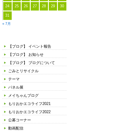
会
24
25
26
27
28
29
30
を
31
開
« 7月
催
し
カテゴリー
ま
【ブログ】 イベント報告
し
【ブログ】 お知らせ
た。
【ブログ】 ブログについて
ごみとリサイクル
テーマ
パネル展
メイちゃんブログ
もりおかエコライフ2021
もりおかエコライフ2022
公募コーナー
動画配信