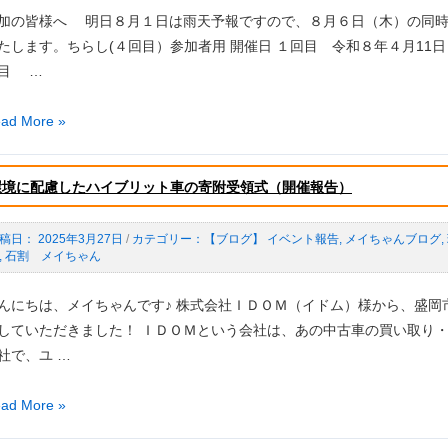
加の皆様へ 明日８月１日は雨天予報ですので、８月６日（木）の同時
たします。ちらし(４回目）参加者用 開催日 １回目 令和８年４月11
目 …
！
参
ad More »
環境に配慮したハイブリット車の寄附受領式（開催報告）
】
2025年3月27日
/
【ブログ】 イベント報告
,
メイちゃんブログ
,
,
石割 メイちゃん
んにちは、メイちゃんです♪ 株式会社ＩＤＯＭ（イドム）様から、盛
していただきました！ ＩＤＯＭという会社は、あの中古車の買い取り
社で、ユ …
ad More »