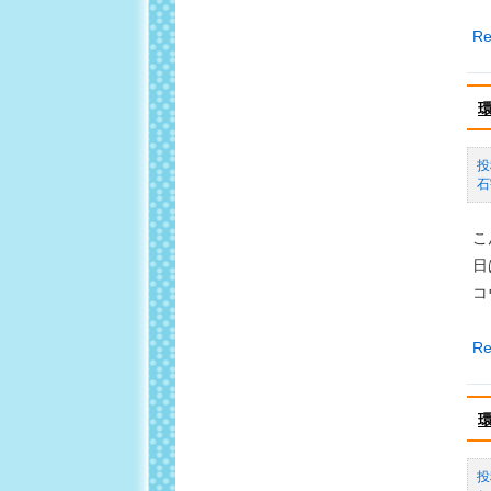
き
環
Re
物
境
み
学
っ
習
け
講
（
座
石
催
ec
報
キ
こ
告
ッ
日
ズ
コ
「
れ
環
Re
た
境
て
学
じ
習
ゃ
講
が
座