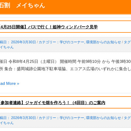
石割 メイちゃん
【4月25日開催】バスで行く！姫神ウィンドパーク見学
2026年3月30日
/
学びのコーナー
,
環境部からのお知らせ
/
イちゃん
催日 令和8年4月25日（土曜日） 開催時間 午前9時10分 から 午後3時3
所 集合：盛岡城跡公園地下駐車場脇、エコアス広場のいずれかに集合しバ
4
ad More »
【参加者連絡】ジャガイモ畑を作ろう！（4回目）のご案内
2026年3月30日
/
学びのコーナー
,
環境部からのお知らせ
/
】
イちゃん