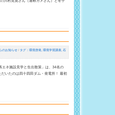
ーの川村晃寛さん（通称カメさん）と冬子
らのお知らせ
/
環境啓発
,
環境学習講座
,
石
再エネ施設見学と生出散策」は、34名の
ただいたのは四十四田ダム・発電所！ 最初