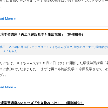
方々に参加いただきました！ 講師の先生はいわて森林インストラクタ
開
 …
ad More »
）
！
環境学習講座「再エネ施設見学と生出散策」（開催報告）
2024年8月14日
/
メイちゃんブログ
,
学びのコーナー
,
環境部か
 メイちゃん
eco
んにちは、メイちゃんです♪ ８月７日（水）に開催した環境学習講座「
々に参加いただきました！ まずは再エネ施設見学！ 今回見学させてい
ダム …
ad More »
環境学習講座ecoキッズ「生き物みっけ！」（開催報告）