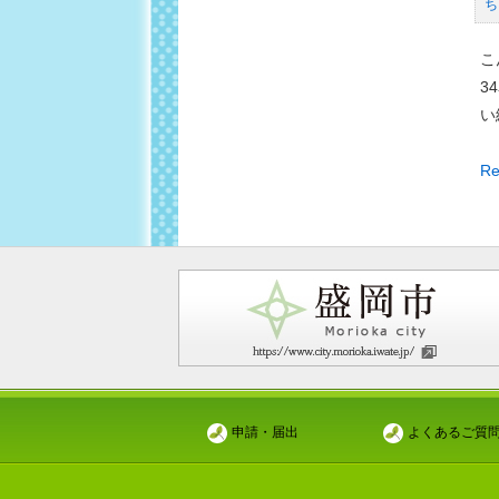
ち
い
「
も
コ
こ
で
ア
3
ク
ス
い
ッ
広
キ
場
環
Re
ン
花
境
グ
畑
学
（
サ
習
催
ポ
講
報
ー
座
告
タ
「
ー
道
（
施
回
設
申請・届出
よくあるご質
目
見
（
学
催