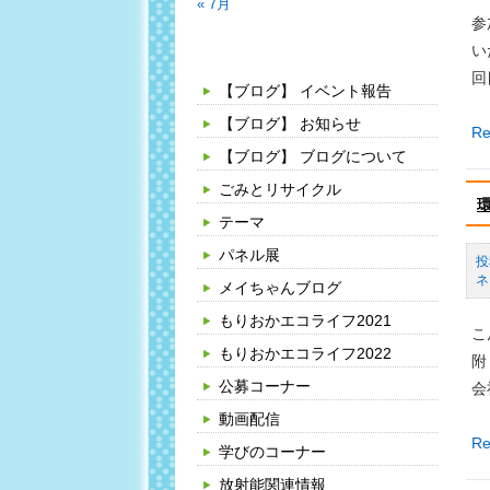
« 7月
ス
参
で
カテゴリー
い
行
回
【ブログ】 イベント報告
く
姫
【ブログ】 お知らせ
【
Re
神
【ブログ】 ブログについて
加
ウ
者
ごみとリサイクル
ィ
連
テーマ
ン
絡
パネル展
ド
ジ
ネ
パ
メイちゃんブログ
ャ
ー
もりおかエコライフ2021
ガ
こ
ク
イ
もりおかエコライフ2022
附
見
モ
公募コーナー
会
学
畑
動画配信
を
環
Re
学びのコーナー
作
境
放射能関連情報
ろ