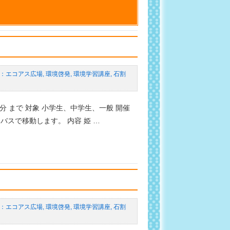
エコアス広場
,
環境啓発
,
環境学習講座
,
石割
0分 まで 対象 小学生、中学生、一般 開催
スで移動します。 内容 姫 …
エコアス広場
,
環境啓発
,
環境学習講座
,
石割