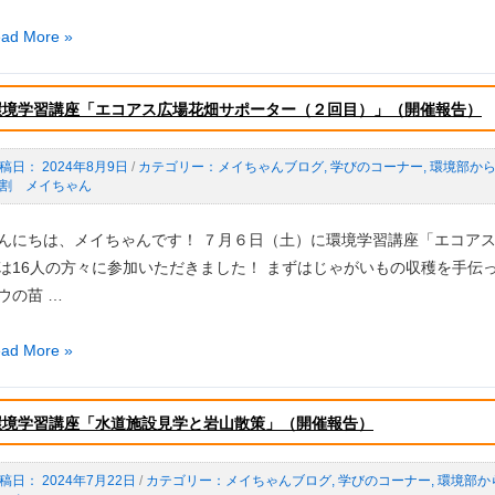
ad More »
環境学習講座「エコアス広場花畑サポーター（２回目）」（開催報告）
！」
開
2024年8月9日
/
メイちゃんブログ
,
学びのコーナー
,
環境部か
割 メイちゃん
o
んにちは、メイちゃんです！ ７月６日（土）に環境学習講座「エコアス
）
は16人の方々に参加いただきました！ まずはじゃがいもの収穫を手伝
ウの苗 …
と
ad More »
環境学習講座「水道施設見学と岩山散策」（開催報告）
2024年7月22日
/
メイちゃんブログ
,
学びのコーナー
,
環境部か