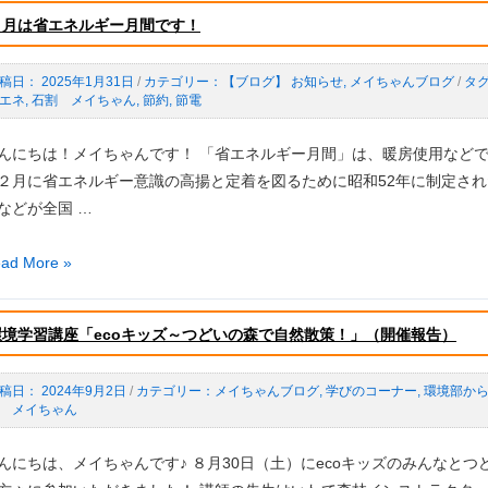
！
２月は省エネルギー月間です！
4
2025年1月31日
/
【ブログ】 お知らせ
,
メイちゃんブログ
/
エネ
,
石割 メイちゃん
,
節約
,
節電
）
んにちは！メイちゃんです！ 「省エネルギー月間」は、暖房使用など
２月に省エネルギー意識の高揚と定着を図るために昭和52年に制定さ
などが全国 …
ad More »
環境学習講座「ecoキッズ～つどいの森で自然散策！」（開催報告）
2024年9月2日
/
メイちゃんブログ
,
学びのコーナー
,
環境部か
 メイちゃん
んにちは、メイちゃんです♪ ８月30日（土）にecoキッズのみんなとつ