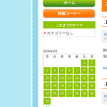
ホーム
投稿コーナー
これまでのテーマ
カテゴリーなし
メ
投稿日カレンダー
開
2026年8月
場
月
火
水
木
金
土
日
1
2
【
Re
3
4
5
6
7
8
9
月
10
11
12
13
14
15
16
25
日
17
18
19
20
21
22
23
開
24
25
26
27
28
29
30
催
メ
31
バ