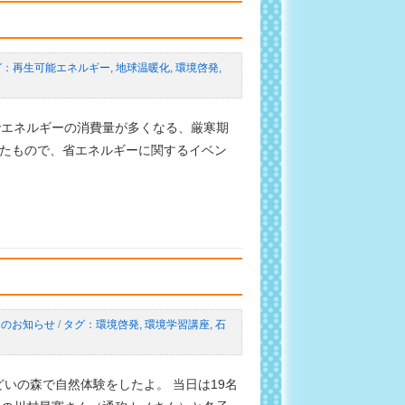
再生可能エネルギー
,
地球温暖化
,
環境啓発
,
でエネルギーの消費量が多くなる、厳寒期
れたもので、省エネルギーに関するイベン
らのお知らせ
/
環境啓発
,
環境学習講座
,
石
どいの森で自然体験をしたよ。 当日は19名