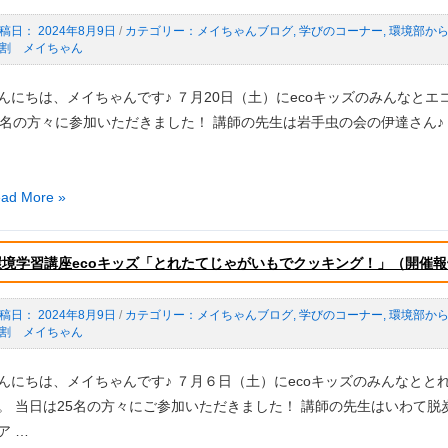
2024年8月9日
/
メイちゃんブログ
,
学びのコーナー
,
環境部か
割 メイちゃん
再
んにちは、メイちゃんです♪ ７月20日（土）にecoキッズのみんなと
8名の方々に参加いただきました！ 講師の先生は岩手虫の会の伊達さん♪
！」
開
ad More »
）
環境学習講座ecoキッズ「とれたてじゃがいもでクッキング！」（開催報
2024年8月9日
/
メイちゃんブログ
,
学びのコーナー
,
環境部か
割 メイちゃん
」
o
開
んにちは、メイちゃんです♪ ７月６日（土）にecoキッズのみんなと
。 当日は25名の方々にご参加いただきました！ 講師の先生はいわて脱
ア …
）
生