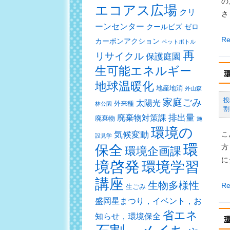
の
（
エコアス広場
月
クリ
さ
催
間
ーンセンター
クールビズ
ゼロ
報
で
環
Re
カーボンアクション
ペットボトル
告
す
境
再
リサイクル
保護庭園
学
生可能エネルギー
習
地球温暖化
地産地消
外山森
講
家庭ごみ
太陽光
座
外来種
林公園
割
「
排出量
廃棄物対策課
廃棄物
施
キ
環境の
気候変動
こ
設見学
ッ
環
保全
方
環境企画課
ズ
に
境啓発
環境学習
～
講座
つ
生物多様性
環
Re
生ごみ
ど
境
盛岡星まつり，イベント，お
い
学
省エネ
知らせ，環境保全
の
習