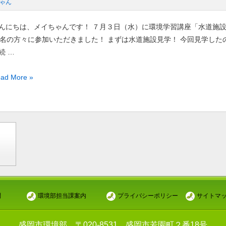
ゃん
エ
んにちは、メイちゃんです！ ７月３日（水）に環境学習講座「水道施設
4名の方々に参加いただきました！ まずは水道施設見学！ 今回見学した
続 …
ad More »
！」
開
投
稿
の
）
ペ
水
ー
２
ジ
送
問
環境部担当課案内
プライバシーポリシー
サイトマ
）」
り
開
盛岡市環境部 〒020-8531 盛岡市若園町２番18号