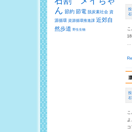
石割 メイちゃ
森
講
ん
で
節電
座
節約
脱炭素社会
資
石
自
「
近郊自
源循環
資源循環推進課
然
エ
然歩道
こ
野生生物
散
ネ
1
策
施
…
（
設
催
見
環
Re
報
学
境
告
と
学
生
習
出
講
散
座
石
策
ec
（
キ
こ
催
ッ
よ
報
ズ
コ
告
「