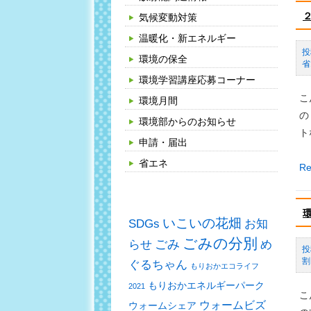
に
う
気候変動対策
配
（
温暖化・新エネルギー
慮
回
し
環境の保全
省
目
た
環境学習講座応募コーナー
の
ハ
こ
環境月間
ご
イ
の
案
環境部からのお知らせ
ブ
ト
内
申請・届出
リ
ッ
省エネ
２
Re
ト
月
タグ
車
は
の
省
いこいの花畑
SDGs
お知
寄
エ
ごみの分別
ごみ
め
らせ
附
ネ
割
ぐるちゃん
受
もりおかエコライフ
ル
領
もりおかエネルギーパーク
2021
ギ
こ
式
ウォームビズ
ウォームシェア
ー