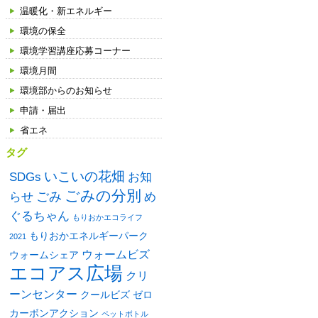
温暖化・新エネルギー
環境の保全
環境学習講座応募コーナー
環境月間
環境部からのお知らせ
申請・届出
省エネ
タグ
いこいの花畑
SDGs
お知
ごみの分別
ごみ
め
らせ
ぐるちゃん
もりおかエコライフ
もりおかエネルギーパーク
2021
ウォームビズ
ウォームシェア
エコアス広場
クリ
ーンセンター
クールビズ
ゼロ
カーボンアクション
ペットボトル