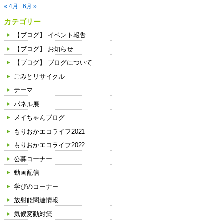
« 4月
6月 »
う！
カテゴリー
の
ご
【ブログ】 イベント報告
案
【ブログ】 お知らせ
内
【ブログ】 ブログについて
ごみとリサイクル
テーマ
パネル展
メイちゃんブログ
もりおかエコライフ2021
もりおかエコライフ2022
公募コーナー
動画配信
学びのコーナー
放射能関連情報
気候変動対策