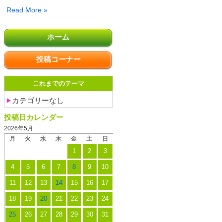
【6
Read More »
月
13
ホーム
日
開
投稿コーナー
催】
森
これまでのテーマ
を
カテゴリーなし
観
投稿日カレンダー
察
2026年5月
し
月
火
水
木
金
土
日
て
1
2
3
コ
4
5
6
7
8
9
10
ケ
玉
11
12
13
14
15
16
17
を
18
19
20
21
22
23
24
作
25
26
27
28
29
30
31
ろ