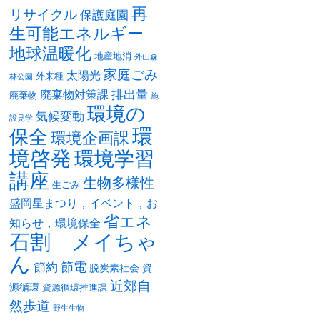
再
リサイクル
保護庭園
生可能エネルギー
地球温暖化
地産地消
外山森
家庭ごみ
太陽光
外来種
林公園
排出量
廃棄物対策課
廃棄物
施
環境の
気候変動
設見学
環
保全
環境企画課
境啓発
環境学習
講座
生物多様性
生ごみ
盛岡星まつり，イベント，お
省エネ
知らせ，環境保全
石割 メイちゃ
ん
節電
節約
脱炭素社会
資
近郊自
源循環
資源循環推進課
然歩道
野生生物