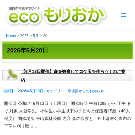
Skip
to
content
Main
Menu
Home
2026
5月
20
2026年5月20日
【6月13日開催】森を観察してコケ玉を作ろう！のご案
内
2026年5月20日
/
環境部からのお知らせ
開催日 令和8年6月13日（土曜日） 開催時間 午前10時 から 正午 ま
で 対象 未就学児、小学生小学生以下の子どもと保護者15組（40人
程度） 開催場所 外山森林公園 内容 森の観察と、外山森林公園内の
下草を刈り取っ …