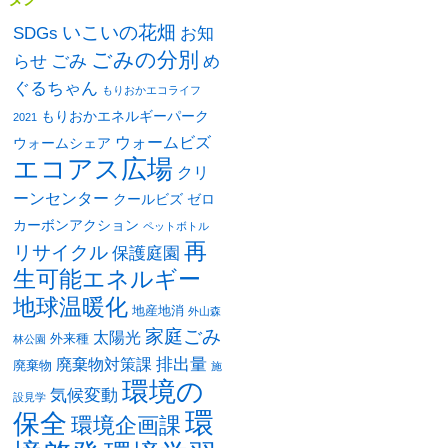
いこいの花畑
SDGs
お知
ごみの分別
ごみ
め
らせ
ぐるちゃん
もりおかエコライフ
もりおかエネルギーパーク
2021
ウォームビズ
ウォームシェア
エコアス広場
クリ
ーンセンター
クールビズ
ゼロ
カーボンアクション
ペットボトル
再
リサイクル
保護庭園
生可能エネルギー
地球温暖化
地産地消
外山森
家庭ごみ
太陽光
外来種
林公園
排出量
廃棄物対策課
廃棄物
施
環境の
気候変動
設見学
環
保全
環境企画課