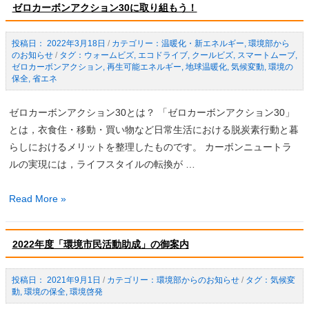
催
ゼロカーボンアクション30に取り組もう！
社
し
会
ま
2022年3月18日
/
温暖化・新エネルギー
,
環境部から
は
す！
のお知らせ
/
ウォームビズ
,
エコドライブ
,
クールビズ
,
スマートムーブ
,
な
ゼロカーボンアクション
,
再生可能エネルギー
,
地球温暖化
,
気候変動
,
環境の
保全
,
省エネ
ぜ
必
ゼロカーボンアクション30とは？ 「ゼロカーボンアクション30」
要？」
とは，衣食住・移動・買い物など日常生活における脱炭素行動と暮
講
らしにおけるメリットを整理したものです。 カーボンニュートラ
演
ルの実現には，ライフスタイルの転換が …
会
を
ゼ
Read More »
開
ロ
催
カ
～
2022年度「環境市民活動助成」の御案内
ー
も
ボ
り
2021年9月1日
/
環境部からのお知らせ
/
気候変
ン
お
動
,
環境の保全
,
環境啓発
ア
か