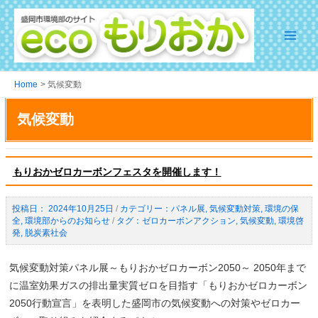
Skip
to
content
Main
Menu
Home
気候変動
気候変動
もりおかゼロカーボンフェスタを開催します！
2024年10月25日
/
パネル展
,
気候変動対策
,
環境の保
全
,
環境部からのお知らせ
/
ゼロカーボンアクション
,
気候変動
,
環境啓
発
,
脱炭素社会
気候変動対策パネル展～もりおかゼロカーボン2050～ 2050年まで
に温室効果ガスの排出量実質ゼロを目指す「もりおかゼロカーボン
2050行動宣言」を表明した盛岡市の気候変動への対策やゼロカー