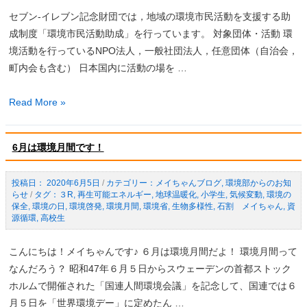
ク
ゼ
セブン-イレブン記念財団では，地域の環境市民活動を支援する助
シ
ロ
成制度「環境市民活動助成」を行っています。 対象団体・活動 環
ョ
カ
境活動を行っているNPO法人，一般社団法人，任意団体（自治会，
ン
ー
町内会も含む） 日本国内に活動の場を …
30
ボ
に
ン
2022
Read More »
取
2050
年
り
フ
度
組
6月は環境月間です！
ェ
「環
も
ス
境
う！
2020年6月5日
/
メイちゃんブログ
,
環境部からのお知
タ
市
らせ
/
３R
,
再生可能エネルギー
,
地球温暖化
,
小学生
,
気候変動
,
環境の
～
民
保全
,
環境の日
,
環境啓発
,
環境月間
,
環境省
,
生物多様性
,
石割 メイちゃん
,
資
源循環
,
高校生
活
動
こんにちは！メイちゃんです♪ ６月は環境月間だよ！ 環境月間って
助
なんだろう？ 昭和47年６月５日からスウェーデンの首都ストック
成」
ホルムで開催された「国連人間環境会議」を記念して、国連では６
の
月５日を「世界環境デー」に定めたん …
御