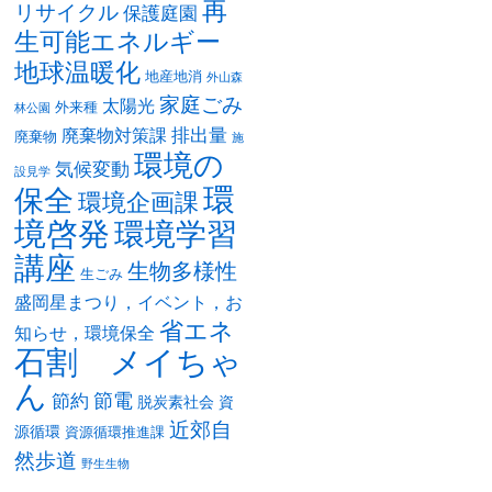
再
リサイクル
保護庭園
生可能エネルギー
地球温暖化
地産地消
外山森
家庭ごみ
太陽光
外来種
林公園
排出量
廃棄物対策課
廃棄物
施
環境の
気候変動
設見学
環
保全
環境企画課
境啓発
環境学習
講座
生物多様性
生ごみ
盛岡星まつり，イベント，お
省エネ
知らせ，環境保全
石割 メイちゃ
ん
節電
節約
脱炭素社会
資
近郊自
源循環
資源循環推進課
然歩道
野生生物