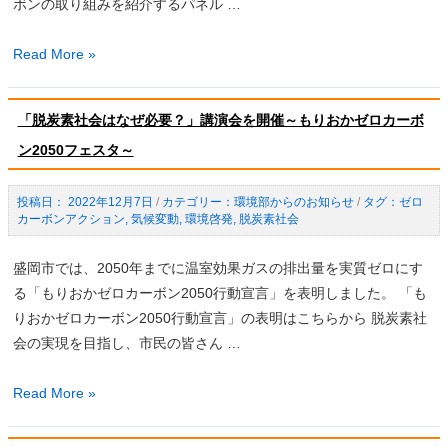
ボンの取り組みを紹介するパネル …
も
Read More »
り
お
「脱炭素社会はなぜ必要？」講演会を開催～もりおかゼロカーボ
か
ン2050フェスタ～
ゼ
ロ
カ
2022年12月7日
/
環境部からのお知らせ
/
ゼロ
カーボンアクション
,
気候変動
,
環境啓発
,
脱炭素社会
ー
ボ
盛岡市では、2050年までに温室効果ガスの排出量を実質ゼロにす
ン
る「もりおかゼロカーボン2050行動宣言」を表明しました。 「も
フ
りおかゼロカーボン2050行動宣言」の表明はこちらから 脱炭素社
ェ
会の実現を目指し、市民の皆さん …
ス
タ
「脱
Read More »
を
炭
開
素