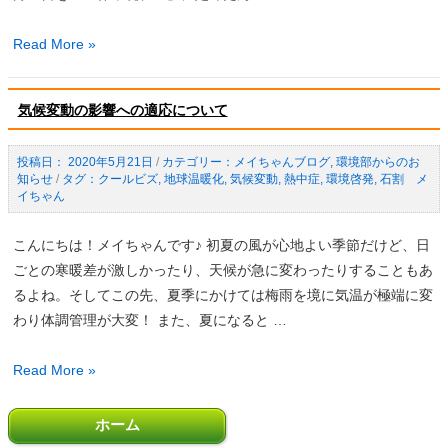
案
6
Read More »
内
月
は
気候変動の影響への適応について
環
境
2020年5月21日
/
メイちゃんブログ
,
環境部からのお
月
知らせ
/
クールビズ
,
地球温暖化
,
気候変動
,
熱中症
,
環境啓発
,
石割 メ
間
イちゃん
で
す！
こんにちは！メイちゃんです♪ 初夏の風が心地よい季節だけど、日
ごとの寒暖差が激しかったり、天候が急に変わったりすることもあ
るよね。そしてこの先、夏季にかけては梅雨を境に気温が極端に変
わり体調管理が大変！ また、夏になると …
気
Read More »
候
変
ホーム
動