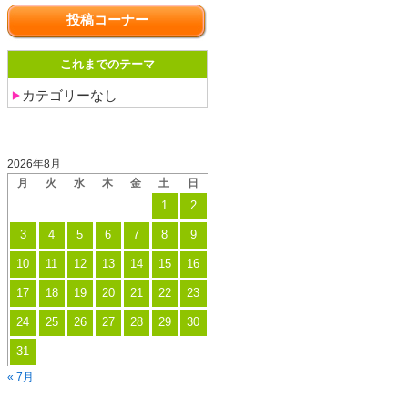
の
投稿コーナー
影
響
これまでのテーマ
へ
カテゴリーなし
の
適
投稿日カレンダー
応
2026年8月
に
月
火
水
木
金
土
日
つ
1
2
い
3
4
5
6
7
8
9
て
10
11
12
13
14
15
16
17
18
19
20
21
22
23
24
25
26
27
28
29
30
31
« 7月