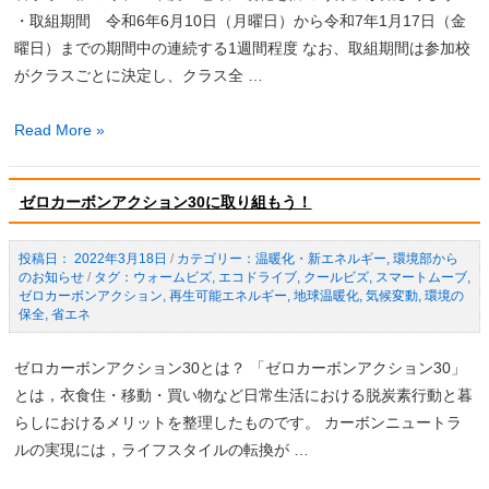
催
ー
・取組期間 令和6年6月10日（月曜日）から令和7年1月17日（金
報
月
曜日）までの期間中の連続する1週間程度 なお、取組期間は参加校
告）
間
がクラスごとに決定し、クラス全 …
で
す！
「地
Read More »
球
温
ゼロカーボンアクション30に取り組もう！
暖
化
2022年3月18日
/
温暖化・新エネルギー
,
環境部から
を
のお知らせ
/
ウォームビズ
,
エコドライブ
,
クールビズ
,
スマートムーブ
,
防
ゼロカーボンアクション
,
再生可能エネルギー
,
地球温暖化
,
気候変動
,
環境の
保全
,
省エネ
ご
う
ゼロカーボンアクション30とは？ 「ゼロカーボンアクション30」
隊」
とは，衣食住・移動・買い物など日常生活における脱炭素行動と暮
の
らしにおけるメリットを整理したものです。 カーボンニュートラ
実
ルの実現には，ライフスタイルの転換が …
施
に