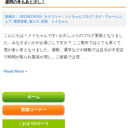
開
盛岡の冬もあと少し！
か
催
ら
の
2021年2月3日
/
メイちゃんブログ
/
ウォームシ
の
ェア
,
環境啓発
,
省エネ
,
石割 メイちゃん
お
お
知
知
こんにちは！メイちゃんです♪ お久しぶりのブログ更新となりまし
ら
ら
た。みなさまいかがお過ごしですか？ ここ数年ではとても寒くて
せ
せ
雪が多い冬となりました。通勤，通学などの移動では足元が不安定
「省
で時間が取られ緊張が増し，ご家庭では雪 …
エ
ネ
盛
Read More »
住
岡
宅
の
相
投
冬
談
ホーム
稿
も
窓
の
あ
投稿コーナー
口」
ペ
と
に
ー
少
これまでのテーマ
つ
ジ
し！