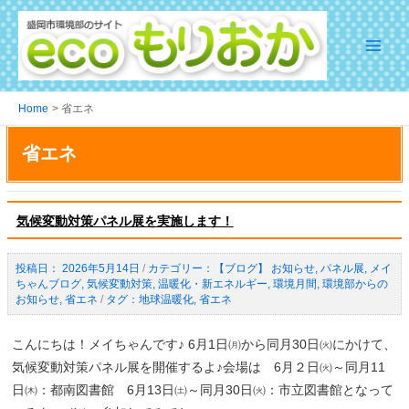
Skip
to
content
Main
Menu
Home
省エネ
省エネ
気候変動対策パネル展を実施します！
2026年5月14日
/
【ブログ】 お知らせ
,
パネル展
,
メイ
ちゃんブログ
,
気候変動対策
,
温暖化・新エネルギー
,
環境月間
,
環境部からの
お知らせ
,
省エネ
/
地球温暖化
,
省エネ
こんにちは！メイちゃんです♪ 6月1日㈪から同月30日㈫にかけて、
気候変動対策パネル展を開催するよ♪会場は 6月２日㈫～同月11
日㈭：都南図書館 6月13日㈯～同月30日㈫：市立図書館となって