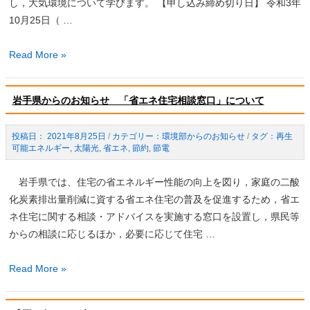
い
し，大気環境について学びます。 【申し込み締め切り日】 令和3年
な
10月25日（ …
岩
手
「も
Read More »
山！
り
お
岩手県からのお知らせ 「省エネ住宅相談窓口」について
か
の
2021年8月25日
/
環境部からのお知らせ
/
再生
秋
可能エネルギー
,
太陽光
,
省エネ
,
節約
,
節電
の
夜
岩手県では、住宅の省エネルギー性能の向上を図り，家庭の二酸
空
化炭素排出量削減に資する省エネ住宅の普及を促進するため，省エ
を
ネ住宅に関する相談・アドバイスを実施する窓口を設置し，県民等
観
からの相談に応じるほか，必要に応じて住宅 …
察
し
岩
Read More »
よ
手
う！」
県