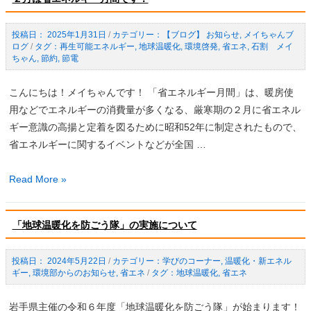
配
慮
2025年1月31日
/
【ブログ】 お知らせ
,
メイちゃんブ
し
ログ
/
再生可能エネルギー
,
地球温暖化
,
環境啓発
,
省エネ
,
石割 メイ
た
ちゃん
,
節約
,
節電
ハ
イ
こんにちは！メイちゃんです！ 「省エネルギー月間」は、暖房使
ブ
用などでエネルギーの消費量が多くなる、厳寒期の２月に省エネル
リ
ギー意識の高揚と定着を図るために昭和52年に制定されたもので、
ッ
省エネルギーに関するイベントなどが全国 …
ト
車
２
Read More »
の
月
寄
は
「地球温暖化を防ごう隊」の実施について
附
省
受
エ
2024年5月22日
/
学びのコーナー
,
温暖化・新エネル
領
ネ
ギー
,
環境部からのお知らせ
,
省エネ
/
地球温暖化
,
省エネ
式
ル
（開
ギ
岩手県主催の令和６年度「地球温暖化を防ごう隊」が始まります！