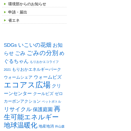
環境部からのお知らせ
申請・届出
省エネ
タグ
いこいの花畑
SDGs
お知
ごみの分別
ごみ
め
らせ
ぐるちゃん
もりおかエコライフ
もりおかエネルギーパーク
2021
ウォームビズ
ウォームシェア
エコアス広場
クリ
ーンセンター
クールビズ
ゼロ
カーボンアクション
ペットボトル
再
リサイクル
保護庭園
生可能エネルギー
地球温暖化
地産地消
外山森