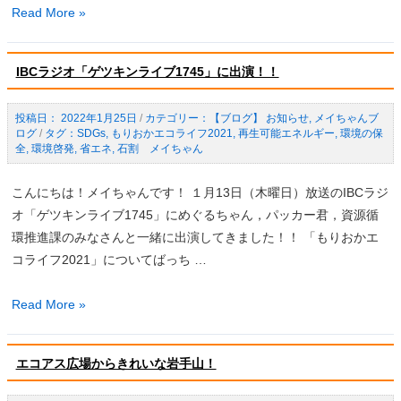
ゼ
Read More »
つ
ロ
い
カ
て
IBCラジオ「ゲツキンライブ1745」に出演！！
ー
ボ
2022年1月25日
/
【ブログ】 お知らせ
,
メイちゃんブ
ン
ログ
/
SDGs
,
もりおかエコライフ2021
,
再生可能エネルギー
,
環境の保
ア
全
,
環境啓発
,
省エネ
,
石割 メイちゃん
ク
シ
こんにちは！メイちゃんです！ １月13日（木曜日）放送のIBCラジ
ョ
オ「ゲツキンライブ1745」にめぐるちゃん，パッカー君，資源循
ン
環推進課のみなさんと一緒に出演してきました！！ 「もりおかエ
30
コライフ2021」についてばっち …
に
取
IBC
Read More »
り
ラ
組
ジ
エコアス広場からきれいな岩手山！
も
オ
う！
「ゲ