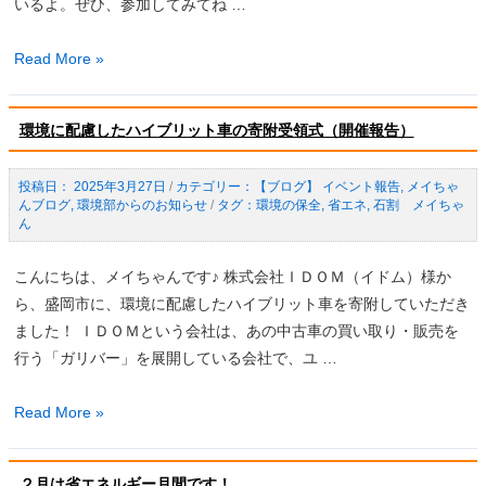
いるよ。ぜひ、参加してみてね …
気
Read More »
候
変
環境に配慮したハイブリット車の寄附受領式（開催報告）
動
対
2025年3月27日
/
【ブログ】 イベント報告
,
メイちゃ
策
んブログ
,
環境部からのお知らせ
/
環境の保全
,
省エネ
,
石割 メイちゃ
パ
ん
ネ
ル
こんにちは、メイちゃんです♪ 株式会社ＩＤＯＭ（イドム）様か
展
ら、盛岡市に、環境に配慮したハイブリット車を寄附していただき
を
ました！ ＩＤＯＭという会社は、あの中古車の買い取り・販売を
実
行う「ガリバー」を展開している会社で、ユ …
施
し
環
Read More »
ま
境
す！
に
２月は省エネルギー月間です！