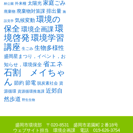
家庭ごみ
太陽光
外来種
林公園
排出量
廃棄物対策課
廃棄物
施
環境の
気候変動
設見学
環
保全
環境企画課
境啓発
環境学習
講座
生物多様性
生ごみ
盛岡星まつり，イベント，お
省エネ
知らせ，環境保全
石割 メイちゃ
ん
節電
節約
脱炭素社会
資
近郊自
源循環
資源循環推進課
然歩道
野生生物
盛岡市環境部 〒020-8531 盛岡市若園町２番18号
ウェブサイト担当 環境企画課 電話 019-626-3754