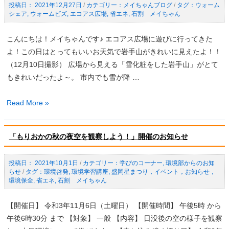
2021年12月27日
/
メイちゃんブログ
/
ウォーム
ツ
シェア
,
ウォームビズ
,
エコアス広場
,
省エネ
,
石割 メイちゃん
キ
ン
こんにちは！メイちゃんです♪ エコアス広場に遊びに行ってきた
ラ
よ！この日はとってもいいお天気で岩手山がきれいに見えたよ！！
イ
（12月10日撮影） 広場から見える「雪化粧をした岩手山」がとて
ブ
もきれいだったよ～。 市内でも雪が降 …
1745」
に
エ
Read More »
出
コ
演！！
ア
「もりおかの秋の夜空を観察しよう！」開催のお知らせ
ス
広
2021年10月1日
/
学びのコーナー
,
環境部からのお知
場
らせ
/
環境啓発
,
環境学習講座
,
盛岡星まつり，イベント，お知らせ，
か
環境保全
,
省エネ
,
石割 メイちゃん
ら
き
【開催日】 令和3年11月6日（土曜日） 【開催時間】 午後5時 から
れ
午後6時30分 まで 【対象】 一般 【内容】 日没後の空の様子を観察