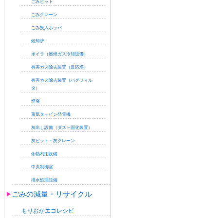
ごみピット
ごみクレーン
ごみ投入ホッパ
焼却炉
ボイラ（燃焼ガス冷却設備）
有害ガス除去装置（反応塔）
有害ガス除去装置（バグフィル
タ）
煙突
蒸気タービン発電機
灰出し設備（ダスト固化装置）
灰ピット・灰クレーン
余熱利用設備
中央制御室
排水処理設備
ごみの減量・リサイクル
もりおかエコレシピ