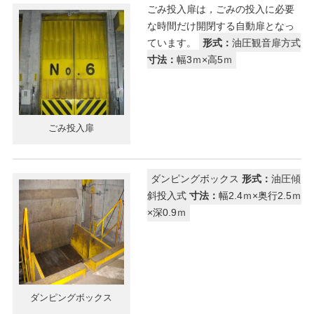
ごみ投入扉は，ごみの投入に必要
な時間だけ開閉する自動扉となっ
ています。
形式：
油圧観音扉方式
寸法：
幅3ｍ×高5ｍ
ごみ投入扉
ダンピングボックス
形式：
油圧傾
斜投入式
寸法：
幅2.4ｍ×奥行2.5ｍ
×深0.9ｍ
ダンピングボックス