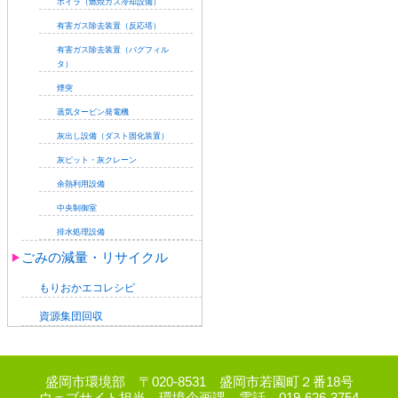
ボイラ（燃焼ガス冷却設備）
有害ガス除去装置（反応塔）
有害ガス除去装置（バグフィル
タ）
煙突
蒸気タービン発電機
灰出し設備（ダスト固化装置）
灰ピット・灰クレーン
余熱利用設備
中央制御室
排水処理設備
ごみの減量・リサイクル
もりおかエコレシピ
資源集団回収
盛岡市環境部 〒020-8531 盛岡市若園町２番18号