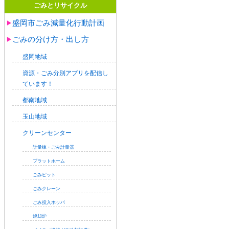
ごみとリサイクル
盛岡市ごみ減量化行動計画
ごみの分け方・出し方
盛岡地域
資源・ごみ分別アプリを配信し
ています！
都南地域
玉山地域
クリーンセンター
計量棟・ごみ計量器
プラットホーム
ごみピット
ごみクレーン
ごみ投入ホッパ
焼却炉