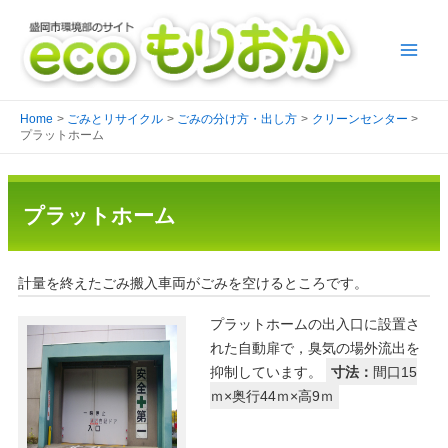
Home
ごみとリサイクル
ごみの分け方・出し方
クリーンセンター
プラットホーム
プラットホーム
計量を終えたごみ搬入車両がごみを空けるところです。
プラットホームの出入口に設置さ
れた自動扉で，臭気の場外流出を
抑制しています。
寸法：
間口15
ｍ×奥行44ｍ×高9ｍ