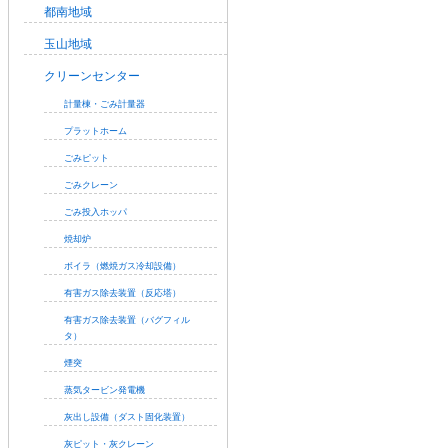
都南地域
玉山地域
クリーンセンター
計量棟・ごみ計量器
プラットホーム
ごみピット
ごみクレーン
ごみ投入ホッパ
焼却炉
ボイラ（燃焼ガス冷却設備）
有害ガス除去装置（反応塔）
有害ガス除去装置（バグフィル
タ）
煙突
蒸気タービン発電機
灰出し設備（ダスト固化装置）
灰ピット・灰クレーン