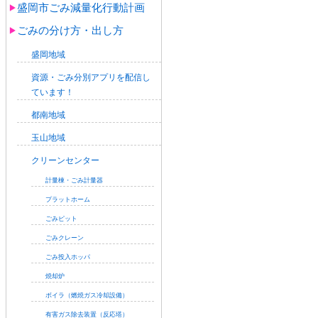
盛岡市ごみ減量化行動計画
ごみの分け方・出し方
盛岡地域
資源・ごみ分別アプリを配信し
ています！
都南地域
玉山地域
クリーンセンター
計量棟・ごみ計量器
プラットホーム
ごみピット
ごみクレーン
ごみ投入ホッパ
焼却炉
ボイラ（燃焼ガス冷却設備）
有害ガス除去装置（反応塔）