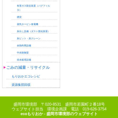
有害ガス除去装置（バグフィル
タ）
煙突
蒸気タービン発電機
灰出し設備（ダスト固化装置）
灰ピット・灰クレーン
余熱利用設備
中央制御室
排水処理設備
ごみの減量・リサイクル
もりおかエコレシピ
資源集団回収
盛岡市環境部 〒020-8531 盛岡市若園町２番18号
ウェブサイト担当 環境企画課 電話 019-626-3754
ecoもりおか - 盛岡市環境部のウェブサイト