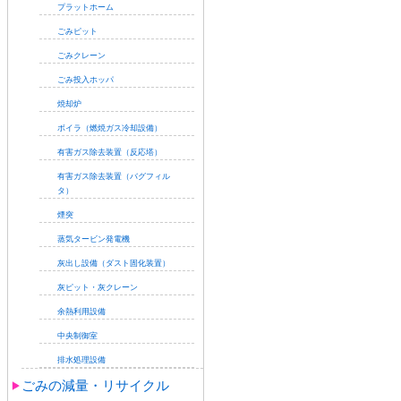
プラットホーム
ごみピット
ごみクレーン
ごみ投入ホッパ
焼却炉
ボイラ（燃焼ガス冷却設備）
有害ガス除去装置（反応塔）
有害ガス除去装置（バグフィル
タ）
煙突
蒸気タービン発電機
灰出し設備（ダスト固化装置）
灰ピット・灰クレーン
余熱利用設備
中央制御室
排水処理設備
ごみの減量・リサイクル