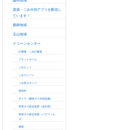
盛岡地域
資源・ごみ分別アプリを配信し
ています！
都南地域
玉山地域
クリーンセンター
計量棟・ごみ計量器
プラットホーム
ごみピット
ごみクレーン
ごみ投入ホッパ
焼却炉
ボイラ（燃焼ガス冷却設備）
有害ガス除去装置（反応塔）
有害ガス除去装置（バグフィル
タ）
煙突